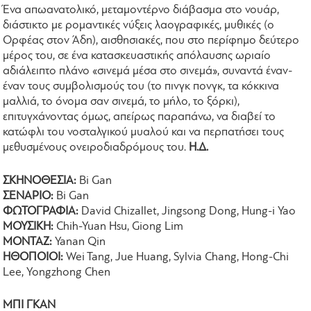
Ένα απωανατολικό, μεταμοντέρνο διάβασμα στο νουάρ,
διάστικτο με ρομαντικές νύξεις λαογραφικές, μυθικές (ο
Ορφέας στον Άδη), αισθησιακές, που στο περίφημο δεύτερο
μέρος του, σε ένα κατασκευαστικής απόλαυσης ωριαίο
αδιάλειπτο πλάνο «σινεμά μέσα στο σινεμά», συναντά έναν-
έναν τους συμβολισμούς του (το πινγκ πονγκ, τα κόκκινα
μαλλιά, το όνομα σαν σινεμά, το μήλο, το ξόρκι),
επιτυγχάνοντας όμως, απείρως παραπάνω, να διαβεί το
κατώφλι του νοσταλγικού μυαλού και να περπατήσει τους
μεθυσμένους ονειροδιαδρόμους του.
Η.Δ.
ΣΚΗΝΟΘΕΣΙΑ:
Bi Gan
ΣΕΝΑΡΙΟ:
Bi Gan
ΦΩΤΟΓΡΑΦΙΑ:
David Chizallet, Jingsong Dong, Hung-i Yao
ΜΟΥΣΙΚΗ:
Chih-Yuan Hsu, Giong Lim
ΜΟΝΤΑΖ:
Yanan Qin
​ΗΘΟΠΟΙΟΙ:
Wei Tang, Jue Huang, Sylvia Chang, Hong-Chi
Lee, Yongzhong Chen
ΜΠΙ ΓΚΑΝ