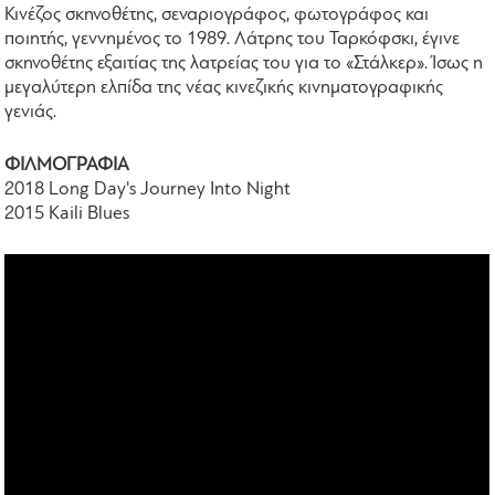
Κινέζος σκηνοθέτης, σεναριογράφος, φωτογράφος και
ποιητής, γεννημένος το 1989. Λάτρης του Ταρκόφσκι, έγινε
σκηνοθέτης εξαιτίας της λατρείας του για το «Στάλκερ». Ίσως η
μεγαλύτερη ελπίδα της νέας κινεζικής κινηματογραφικής
γενιάς.
ΦΙΛΜΟΓΡΑΦΙΑ
2018 Long Day's Journey Into Night
2015 Kaili Blues