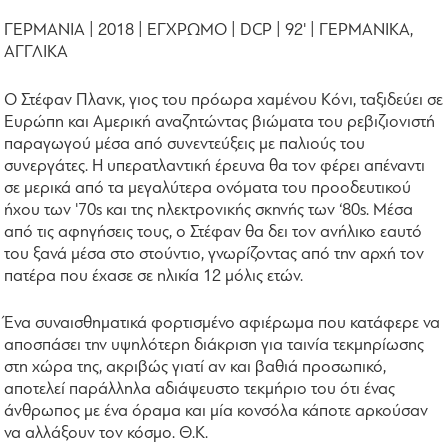
ΓΕΡΜΑΝΙΑ | 2018 | ΕΓΧΡΩΜΟ | DCP | 92' | ΓΕΡΜΑΝΙΚΑ,
ΑΓΓΛΙΚΑ
Ο Στέφαν Πλανκ, γιος του πρόωρα χαμένου Κόνι, ταξιδεύει σε
Ευρώπη και Αμερική αναζητώντας βιώματα του ρεβιζιονιστή
παραγωγού μέσα από συνεντεύξεις με παλιούς του
συνεργάτες. Η υπερατλαντική έρευνα θα τον φέρει απέναντι
σε μερικά από τα μεγαλύτερα ονόματα του προοδευτικού
ήχου των '70s και της ηλεκτρονικής σκηνής των ‘80s. Μέσα
από τις αφηγήσεις τους, ο Στέφαν θα δει τον ανήλικο εαυτό
του ξανά μέσα στο στούντιο, γνωρίζοντας από την αρχή τον
πατέρα που έχασε σε ηλικία 12 μόλις ετών.
Ένα συναισθηματικά φορτισμένο αφιέρωμα που κατάφερε να
αποσπάσει την υψηλότερη διάκριση για ταινία τεκμηρίωσης
στη χώρα της, ακριβώς γιατί αν και βαθιά προσωπικό,
αποτελεί παράλληλα αδιάψευστο τεκμήριο του ότι ένας
άνθρωπος με ένα όραμα και μία κονσόλα κάποτε αρκούσαν
να αλλάξουν τον κόσμο. Θ.Κ.