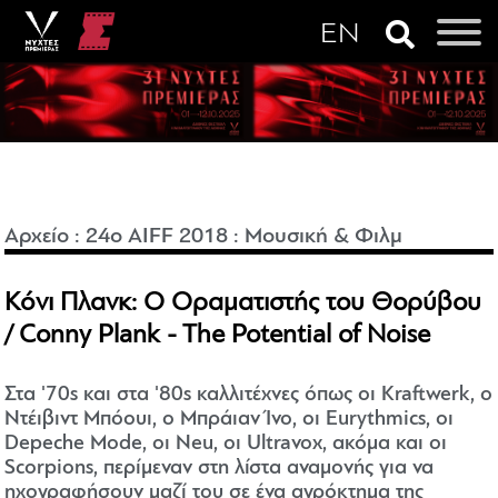
Αρχείο
:
24o AIFF 2018
:
Μουσική & Φιλμ
Κόνι Πλανκ: Ο Οραματιστής του Θορύβου
/ Conny Plank - The Potential of Noise
Στα '70s και στα '80s καλλιτέχνες όπως οι Kraftwerk, ο
Ντέιβιντ Μπόουι, ο Μπράιαν Ίνο, οι Eurythmics, οι
Depeche Mode, οι Neu, οι Ultravox, ακόμα και οι
Scorpions, περίμεναν στη λίστα αναμονής για να
ηχογραφήσουν μαζί του σε ένα αγρόκτημα της