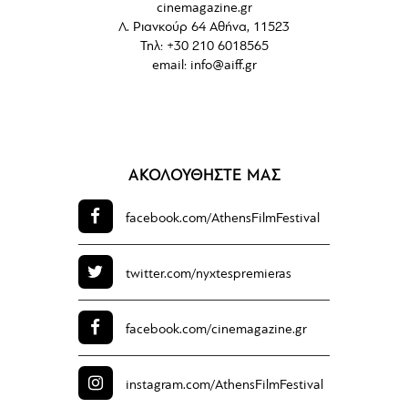
cinemagazine.gr
Λ. Ριανκούρ 64 Αθήνα, 11523
Τηλ: +30 210 6018565
email:
info@aiff.gr
ΑΚΟΛΟΥΘΗΣΤΕ ΜΑΣ
facebook.com/
AthensFilmFestival
twitter.com/
nyxtespremieras
facebook.com/
cinemagazine.gr
instagram.com/
AthensFilmFestival