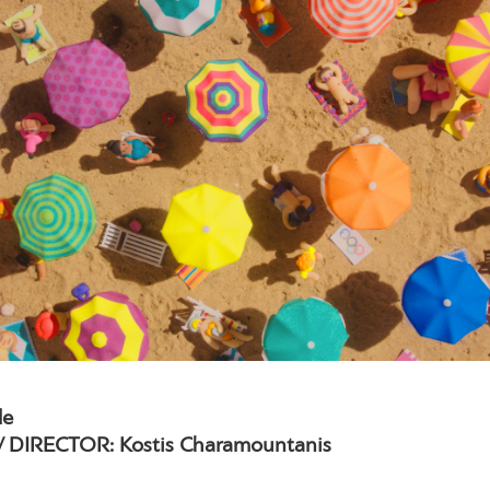
le
 DIRECTOR: Kostis Charamountanis