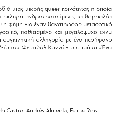
ρδιά μιας μικρής queer κοινότητας η οποία
 και σκληρά ανδροκρατούμενο, τα θαρραλέα
που η φήμη για έναν θανατηφόρο μεταδοτικό
αγορικό, παθιασμένο και μεγαλόψυχο φιλμ
ια συγκινητική αλληγορία με ένα περήφανο
βείο του Φεστιβάλ Καννών στο τμήμα «Ένα
o Castro, Andrés Almeida, Felipe Ríos,