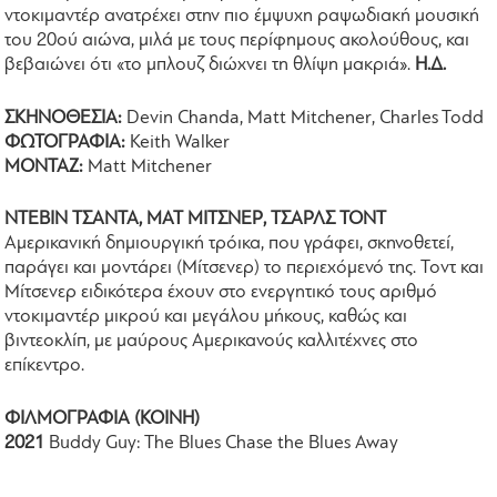
ντοκιμαντέρ ανατρέχει στην πιο έμψυχη ραψωδιακή μουσική
του 20ού αιώνα, μιλά με τους περίφημους ακολούθους, και
βεβαιώνει ότι «το μπλουζ διώχνει τη θλίψη μακριά».
Η.Δ.
ΣΚΗΝΟΘΕΣΙΑ:
Devin Chanda, Matt Mitchener, Charles Todd
ΦΩΤΟΓΡΑΦΙΑ:
Keith Walker
ΜΟΝΤΑΖ:
Matt Mitchener
ΝΤΕΒΙΝ ΤΣΑΝΤΑ, ΜΑΤ ΜΙΤΣΝΕΡ, ΤΣΑΡΛΣ ΤΟΝΤ
Αμερικανική δημιουργική τρόικα, που γράφει, σκηνοθετεί,
παράγει και μοντάρει (Μίτσενερ) το περιεχόμενό της. Τοντ και
Μίτσενερ ειδικότερα έχουν στο ενεργητικό τους αριθμό
ντοκιμαντέρ μικρού και μεγάλου μήκους, καθώς και
βιντεοκλίπ, με μαύρους Αμερικανούς καλλιτέχνες στο
επίκεντρο.
ΦΙΛΜΟΓΡΑΦΙΑ (ΚΟΙΝΗ)
2021
Buddy Guy: The Blues Chase the Blues Away