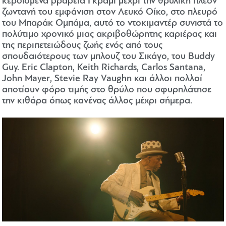
κερδισμένα βραβεία Γκράμι μέχρι την θρυλική πλέον
ζωντανή του εμφάνιση στον Λευκό Οίκο, στο πλευρό
του Μπαράκ Ομπάμα, αυτό το ντοκιμαντέρ συνιστά το
πολύτιμο χρονικό μιας ακριβοθώρητης καριέρας και
της περιπετειώδους ζωής ενός από τους
σπουδαιότερους των μπλουζ του Σικάγο, του Buddy
Guy. Eric Clapton, Keith Richards, Carlos Santana,
John Mayer, Stevie Ray Vaughn και άλλοι πολλοί
αποτίουν φόρο τιμής στο θρύλο που σφυρηλάτησε
την κιθάρα όπως κανένας άλλος μέχρι σήμερα.