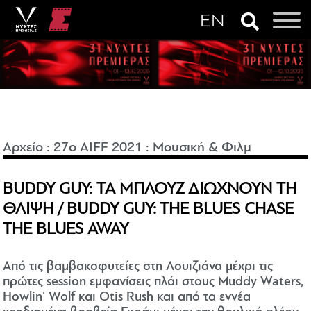
Αρχείο
:
27o AIFF 2021
:
Μουσική & Φιλμ
BUDDY GUY: ΤΑ ΜΠΛΟΥΖ ΔΙΩΧΝΟΥΝ ΤΗ
ΘΛΙΨΗ / BUDDY GUY: THE BLUES CHASE
THE BLUES AWAY
Από τις βαμβακοφυτείες στη Λουιζιάνα μέχρι τις
πρώτες session εμφανίσεις πλάι στους Muddy Waters,
Howlin' Wolf και Otis Rush και από τα εννέα