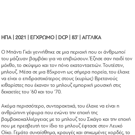
ΗΠΑ | 2021 | ΕΓΧΡΩΜΟ | DCP | 83’ | ΑΓΓΛΙΚΑ
Ο Μπάντι Γκάι γεννήθηκε σε μια περιοχή που οι άνθρωποί
του μάζευαν βαμβάκι για να επιβιώσουν. Έζησε σαν παιδί τον
μόχθο, το σκύψιμο και τον πόνο εκατονταετιών. Τουτέστιν,
μπλουζ. Μέσα σε μια 85χρονη ως σήμερα πορεία, του έλαχε
να είναι ο επιδραστικότερος στους (κυρίως) Βρετανούς
κιθαρίστες που έκαναν το μπλουζ εμπορική μουσική στις
δεκαετίες του ’60 και του ’70.
Ακόμα περισσότερο, συνταρακτικά, του έλαχε να είναι η
ανθρώπινη γέφυρα που ενώνει την εποχή της
βαμβακοκαλλιέργειας με το μπλουζ του Σικάγο και την εποχή
που με πρεσβευτή τον ίδιο το μπλουζ έφτασε στον Λευκό
Οίκο. Γεμάτο συναίσθημα, κραυγές και σηκωμένες χορδές, το