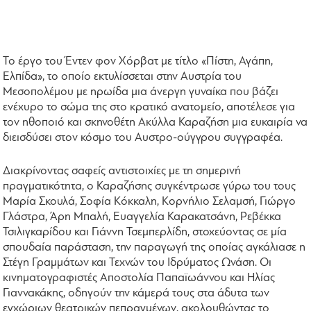
Το έργο του Έντεν φον Χόρβατ με τίτλο «Πίστη, Αγάπη,
Ελπίδα», το οποίο εκτυλίσσεται στην Αυστρία του
Μεσοπολέμου με ηρωίδα μια άνεργη γυναίκα που βάζει
ενέχυρο το σώμα της στο κρατικό ανατομείο, αποτέλεσε για
τον ηθοποιό και σκηνοθέτη Ακύλλα Καραζήση μια ευκαιρία να
διεισδύσει στον κόσμο του Αυστρο-ούγγρου συγγραφέα.
Διακρίνοντας σαφείς αντιστοιχίες με τη σημερινή
πραγματικότητα, ο Καραζήσης συγκέντρωσε γύρω του τους
Μαρία Σκουλά, Σοφία Κόκκαλη, Κορνήλιο Σελαμσή, Γιώργο
Γλάστρα, Άρη Μπαλή, Ευαγγελία Καρακατσάνη, Ρεβέκκα
Τσιλιγκαρίδου και Γιάννη Τσεμπερλίδη, στοχεύοντας σε μία
σπουδαία παράσταση, την παραγωγή της οποίας αγκάλιασε η
Στέγη Γραμμάτων και Τεχνών του Ιδρύματος Ωνάση. Οι
κινηματογραφιστές Αποστολία Παπαϊωάννου και Ηλίας
Γιαννακάκης, οδηγούν την κάμερά τους στα άδυτα των
εγχώριων θεατρικών πεπραγμένων, ακολουθώντας το