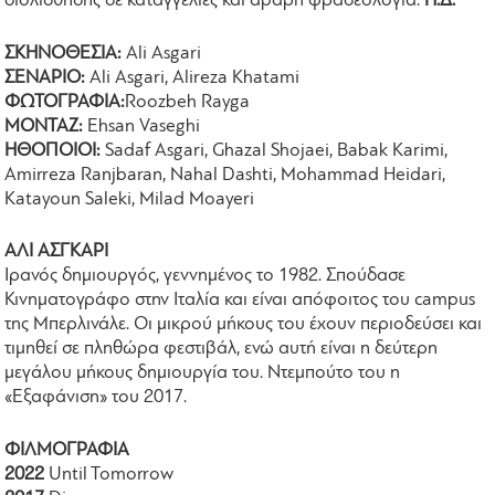
διολίσθησης σε καταγγελίες και αβαρή φρασεολογία.
Η.Δ.
ΣΚΗΝΟΘΕΣΙΑ:
Ali Asgari
ΣΕΝΑΡΙΟ:
Ali Asgari, Alireza Khatami
ΦΩΤΟΓΡΑΦΙΑ:
Roozbeh Rayga
ΜΟΝΤΑΖ:
Ehsan Vaseghi
ΗΘΟΠΟΙΟΙ:
Sadaf Asgari, Ghazal Shojaei, Babak Karimi,
Amirreza Ranjbaran, Nahal Dashti, Mohammad Heidari,
Katayoun Saleki, Milad Moayeri
ΑΛΙ ΑΣΓΚΑΡΙ
Ιρανός δημιουργός, γεννημένος το 1982. Σπούδασε
Κινηματογράφο στην Ιταλία και είναι απόφοιτος του campus
της Μπερλινάλε. Οι μικρού μήκους του έχουν περιοδεύσει και
τιμηθεί σε πληθώρα φεστιβάλ, ενώ αυτή είναι η δεύτερη
μεγάλου μήκους δημιουργία του. Ντεμπούτο του η
«Εξαφάνιση» του 2017.
ΦΙΛΜΟΓΡΑΦΙΑ
2022
Until Tomorrow