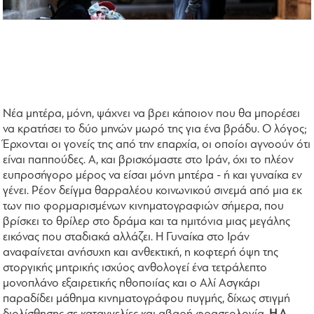
Νέα μητέρα, μόνη, ψάχνει να βρει κάποιον που θα μπορέσει
να κρατήσει το δύο μηνών μωρό της για ένα βράδυ. Ο λόγος;
Έρχονται οι γονείς της από την επαρχία, οι οποίοι αγνοούν ότι
είναι παππούδες. Α, και βρισκόμαστε στο Ιράν, όχι το πλέον
ευπροσήγορο μέρος να είσαι μόνη μητέρα - ή και γυναίκα εν
γένει. Ρέον δείγμα θαρραλέου κοινωνικού σινεμά από μια εκ
των πιο φορμαρισμένων κινηματογραφιών σήμερα, που
βρίσκει το θρίλερ στο δράμα και τα ημιτόνια μιας μεγάλης
εικόνας που σταδιακά αλλάζει. Η Γυναίκα στο Ιράν
αναφαίνεται ανήσυχη και ανθεκτική, η κοφτερή όψη της
στοργικής μητρικής ισχύος ανθολογεί ένα τετράλεπτο
μονοπλάνο εξαιρετικής ηθοποιίας και ο Αλί Ασγκάρι
παραδίδει μάθημα κινηματογράφου πυγμής, δίχως στιγμή