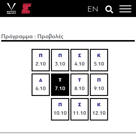
Πρόγραμμα
:
Προβολές
Π
Π
Σ
Κ
2.10
3.10
4.10
5.10
Δ
Τ
Τ
Π
6.10
7.10
8.10
9.10
Π
Σ
Κ
10.10
11.10
12.10