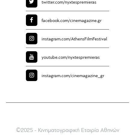
twitter.com/
nyxtespremieras
facebook.com/
cinemagazine.gr
instagram.com/
AthensFilmFestival
youtube.com/
nyxtespremieras
instagram.com/
cinemagazine_gr
©2025 - Κινηματογραφική Εταιρία Αθηνών