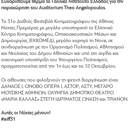
Ευχαριστούμε θερμά το Γαλλικό Ινστιτούτο Ελλάδος για την
παραχώρηση του Auditorium Theo Angelopoulos.
Το 31ο Διεθνές Φεστιβάλ Κινηματογράφου της Αθήνας
Νύχτες Πρεμιέρας με μεγάλο υποστηρικτή το Ελληνικό
Κέντρο Κινηματογράφου, Οπτικοακουστικών Μέσων και
Δημιουργίας (ΕΚΚΟΜΕΔ), μεγάλο χορηγό τη Nova, σε
συνδιοργάνωση με τον Οργανισμό Πολιτισμού, Αθλητισμού
και Νεολαίας του Δήμου Αθηναίων και υπό την αιγίδα και
οικονομική υποστήριξη του Υπουργείου Πολιτισμού,
πραγματοποιείται από την 1η έως και τις 12 Οκτωβρίου.
Οι αίθουσες που φιλοξενούν τη φετινή διοργάνωση είναι:
ΔΑΝΑΟΣ Ι, CINOBO ΟΠΕΡΑ Ι, ΑΣΤΟΡ, ΑΣΤΥ, ΜΕΓΑΡΟ
ΜΟΥΣΙΚΗΣ ΑΘΗΝΩΝ, ΟΛΥΜΠΙΑ ΔΗΜΟΤΙΚΟ ΘΕΑΤΡΟ
«ΜΑΡΙΑ ΚΑΛΛΑΣ» ΣΤΕΓΗ ΙΔΡΥΜΑΤΟΣ ΩΝΑΣΗ και ΤΡΙΑΝΟΝ.
Αυτές οι Νύχτες μένουν!
#aiff31