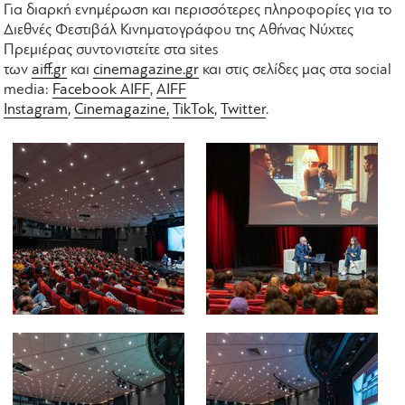
Για διαρκή ενημέρωση και περισσότερες πληροφορίες για το
Διεθνές Φεστιβάλ Κινηματογράφου της Αθήνας Νύχτες
Πρεμιέρας συντονιστείτε στα sites
των
aiff.gr
και
cinemagazine.gr
και στις σελίδες μας στα social
media:
Facebook AIFF
,
AIFF
Instagram
,
Cinemagazine,
TikTok
,
Twitter
.