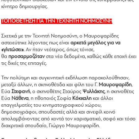
κίνητρο δημιουργίας.
ΤΟΠΟΘΕΤΗΣΗ ΓΙΑ ΤΗΝ ΤΕΧΝΗΤΗ ΝΟΗΜΟΣΥΝΗ
Σχετικά με την Τεχνητή Νοημοσύνη, ο Μαυροψαρίδης
αστειεύτηκε λέγοντας πως είναι
αρκετά μεγάλος για να
«γλιτώσει»
. Αν ήταν νεότερος, όπως τόνισε,
θα
προσαρμοζόταν
στα νέα δεδομένα, καθώς κάθε εποχή έχει
τις δικές της επιταγές.
Την πολύτιμη και συγκινητική εκδήλωση παρακολούθησαν,
μεταξύ άλλων, η σκηνοθέτιδα και φίλη του Γ.
Μαυροψαρίδη
,
Εύα
Στεφανή
, ο σκηνοθέτης Σταύρος
Ψυλλάκης
, η σκηνοθέτις
Εύα
Νάθενα
, η ηθοποιός Σοφία
Κόκκαλη
και άλλοι
επαγγελματίες του κινηματογραφικού χώρου,
δημοσιογράφοι, σπουδαστές αλλά και σινεφίλ κοινό
απολαμβάνοντας από κοντά τον χαρισματικό, σοφό και τόσο
διακριτικά σπουδαίο, Γιώργο Μαυροψαρίδη.