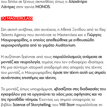
του δίπλα σε ξένους σκηνοθέτες όπως ο
Αλεχάντρο
Λάντρες
στην ταινία
MONOS
.
ΤΟ MASTERCLASS
Στη σκηνή ανέβηκε, στη συνέχεια, η Αθηνά Ξενίδου από το Ray
Talents Agency που συντόνισε το Masterclass και ο
Γιώργος
Μαυροψαρίδης, o οποίος αποθεώθηκε με ενθουσιώδη
χειροκροτήματα από το γεμάτο Auditorium
.
Η συζήτηση ξεκίνησε από τους
παραλληλισμούς ανάμεσα σε
μοντάζ και νευρολογία
, τομέας που τον ενδιαφέρει ιδιαίτερα.
Με μια σύντομη ιστορική αναδρομή στις απαρχές της τέχνης
του μοντάζ, ο Μαυροψαρίδης
όρισε την τέχνη αυτή ως σημείο
συνάντησης επιστήμης και τέχνης
.
Το μοντάζ, όπως υπογράμμισε,
«βασίζεται στις διαδικασίες του
εγκεφάλου για να οργανώνει το χάος μιας αφήγησης και να
της προσδίδει νόημα»
. Έχοντας ως σημείο αναφοράς το
βιβλίο
Science of Storytelling
, του
Will Storr
παραλλήλισε τη