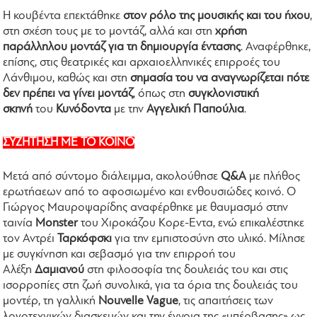
Η κουβέντα επεκτάθηκε
στον ρόλο της μουσικής και του ήχου
,
στη σχέση τους με το μοντάζ, αλλά και στη
χρήση
παράλληλου μοντάζ για τη δημιουργία έντασης
. Αναφέρθηκε,
επίσης, στις θεατρικές και αρχαιοελληνικές επιρροές του
Λάνθιμου, καθώς και στη
σημασία του να αναγνωρίζεται πότε
δεν πρέπει να γίνει μοντάζ
, όπως στη
συγκλονιστική
σκηνή
του
Κυνόδοντα
με την
Αγγελική Παπούλια
.
ΣΥΖΗΤΗΣΗ ΜΕ ΤΟ ΚΟΙΝΟ
Μετά από σύντομο διάλειμμα, ακολούθησε
Q&A
με πλήθος
ερωτήαεων από το αφοσιωμένο και ενθουσιώδες κοινό. Ο
Γιώργος Μαυροψαρίδης αναφέρθηκε με θαυμασμό στην
ταινία
Monster
του Χιροκάζου Κορε-Εντα, ενώ επικαλέστηκε
τον Αντρέι
Ταρκόφσκι
για την εμπιστοσύνη στο υλικό. Μίλησε
με συγκίνηση και σεβασμό για την επιρροή του
Αλέξη
Δαμιανού
στη φιλοσοφία της δουλειάς του και στις
ισορροπίες στη ζωή συνολικά, για τα όρια της δουλειάς του
μοντέρ, τη γαλλική
Nouvelle Vague
, τις απαιτήσεις των
λογοτεχνικών διασκευών και την έννοια της «υπέρβασης» ως