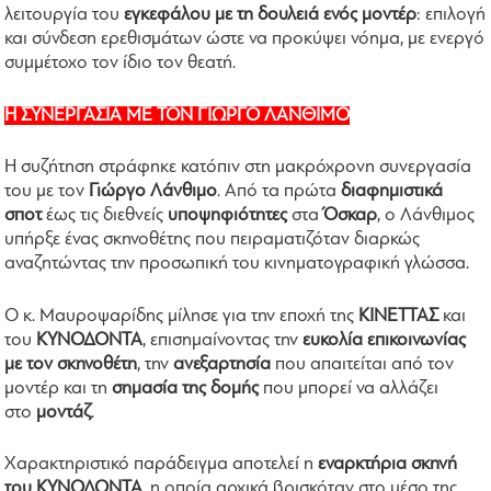
λειτουργία του
εγκεφάλου με τη δουλειά ενός μοντέρ
: επιλογή
και σύνδεση ερεθισμάτων ώστε να προκύψει νόημα, με ενεργό
συμμέτοχο τον ίδιο τον θεατή.
H ΣΥΝΕΡΓΑΣΙΑ ΜΕ ΤΟΝ ΓΙΩΡΓΟ ΛΑΝΘΙΜΟ
Η συζήτηση στράφηκε κατόπιν στη μακρόχρονη συνεργασία
του με τον
Γιώργο Λάνθιμο
. Από τα πρώτα
διαφημιστικά
σποτ
έως τις διεθνείς
υποψηφιότητες
στα
Όσκαρ
, ο Λάνθιμος
υπήρξε ένας σκηνοθέτης που πειραματιζόταν διαρκώς
αναζητώντας την προσωπική του κινηματογραφική γλώσσα.
Ο κ. Μαυροψαρίδης μίλησε για την εποχή της
ΚΙΝΕΤΤΑΣ
και
του
ΚΥΝΟΔΟΝΤΑ
, επισημαίνοντας την
ευκολία επικοινωνίας
με τον σκηνοθέτη
, την
ανεξαρτησία
που απαιτείται από τον
μοντέρ και τη
σημασία της δομής
που μπορεί να αλλάζει
στο
μοντάζ
.
Χαρακτηριστικό παράδειγμα αποτελεί η
εναρκτήρια σκηνή
του ΚΥΝΟΔΟΝΤΑ
, η οποία αρχικά βρισκόταν στο μέσο της