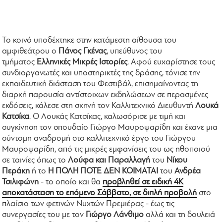
Το κοινό υποδέχτηκε στην κατάμεστη αίθουσα του
αμφιθεάτρου ο
Πάνος Γκένας
, υπεύθυνος του
τμήματος
Ελληνικές Μικρές Ιστορίες
. Αφού ευχαρίστησε τους
συνδιοργανωτές και υποστηρικτές της δράσης, τόνισε την
εκπαιδευτική διάσταση του Φεστιβάλ, επισημαίνοντας τη
διαρκή παρουσία αντίστοιχων εκδηλώσεων σε περασμένες
εκδόσεις, κάλεσε στη σκηνή τον Καλλιτεχνικό Διευθυντή
Λουκά
Κατσίκα
. Ο Λουκάς Κατσίκας, καλωσόρισε με τιμή και
συγκίνηση τον σπουδαίο Γιώργο Μαυροψαρίδη και έκανε μια
σύντομη αναδρομή στο καλλιτεχνικό έργο του Γιώργου
Μαυροψαρίδη, από τις μικρές εμφανίσεις του ως ηθοποιού
σε ταινίες όπως το
Λούφα και Παραλλαγή
του
Νίκου
Περάκη
ή το
Η ΠΟΛΗ ΠΟΤΕ ΔΕΝ ΚΟΙΜΑΤΑΙ
του
Ανδρέα
Τσιλιφώνη
- το οποίο και θα
προβληθεί σε ειδική 4Κ
αποκατάσταση το επόμενο Σάββατο, σε διπλή προβολή
στο
πλαίσιο των φετινών Νυχτών Πρεμιέρας - έως τις
συνεργασίες του με τον
Γιώργο Λάνθιμο
αλλά και τη δουλειά