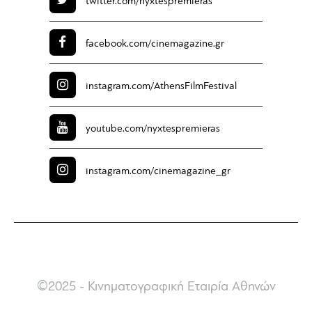
twitter.com/
nyxtespremieras
facebook.com/
cinemagazine.gr
instagram.com/
AthensFilmFestival
youtube.com/
nyxtespremieras
instagram.com/
cinemagazine_gr
©2025 - Κινηματογραφική Εταιρία Αθηνών