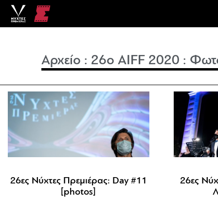
Αρχείο
:
26o AIFF 2020
:
Φωτ
26ες Νύχτες Πρεμιέρας: Day #11
26ες Νύχ
[photos]
Λ