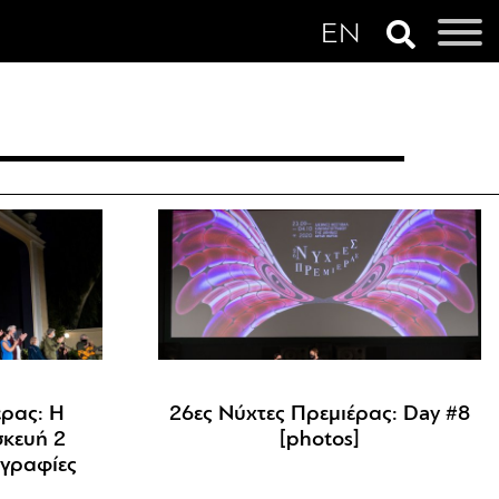
έρας: Η
26ες Νύχτες Πρεμιέρας: Day #8
κευή 2
[photos]
γραφίες