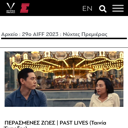
Αρχείο
:
29o AIFF 2023
:
Νύχτες Πρεμιέρας
ΠΕΡΑΣΜΕΝΕΣ ΖΩΕΣ | PAST LIVES (Ταινία