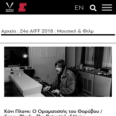
Αρχείο
:
24o AIFF 2018
:
Μουσική & Φιλμ
Κόνι Πλανκ: Ο Οραματιστής του Θορύβου /