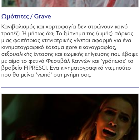
Ωμότητες / Grave
Κανιβαλισμός και χορτοφαγία δεν στρώνουν κοινό
τραπέζι. Ή μήπως όχι; Το ξύπνημα της (ωμής) σάρκας
μιας φοιτήτριας κτηνιατρικής γίνεται αφορμή για ένα
κινηματογραφικό έδεσμα gore εικονογραφίας,
σεξουαλικής έντασης και κωμικής επίγευσης που έβαψε
με αίμα το φετινό Φεστιβάλ Καννών και 'γράπωσε' το
βραβείο FIPRESCI. Ενα κινηματογραφικό ντεμπούτο
που θα μείνει 'νωπό' στη μνήμη σας.