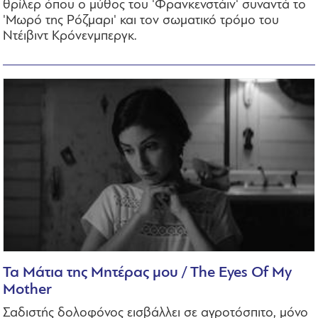
θρίλερ όπου ο μύθος του 'Φρανκενστάιν' συναντά το
'Μωρό της Ρόζμαρι' και τον σωματικό τρόμο του
Ντέιβιντ Κρόνενμπεργκ.
Τα Μάτια της Μητέρας μου / The Eyes Of My
Mother
Σαδιστής δολοφόνος εισβάλλει σε αγροτόσπιτο, μόνο