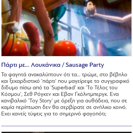
Πάρτι με... Λουκάνικα / Sausage Party
Τα φαγητά ανακαλύπτουν ότι τα... τρώμε, στο βέβηλο
και ξεκαρδιστικό 'πάρτι' που μαγείρεψε το συγγραφικό
δίδυμο πίσω από τα 'Superbad' και 'Το Τέλος του
Κόσμου', Σεθ Ρόγκεν και Εβαν Γκόλντμπεργκ. Ενα
κανιβαλικό 'Toy Story' με όρεξη για αυθάδεια, που σε
καμία περίπτωση δεν θα σερβίρατε σε ανήλικο κοινό.
Εχει κανείς τύψεις για το σημερινό φαγοπότι;