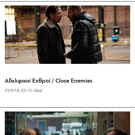
Αδελφικοί Εχθροί / Close Enemies
29/9/18, 22:15, Ideal