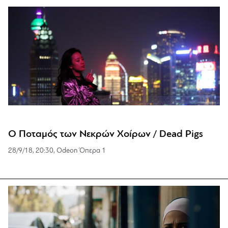
Ο Ποταμός των Νεκρών Χοίρων / Dead Pigs
28/9/18, 20:30, Odeon Όπερα 1