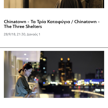
Chinatown - Τα Τρία Καταφύγια / Chinatown -
The Three Shelters
28/9/18, 21:30, Δαναός 1