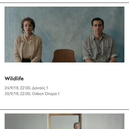
Wildlife
24/9/18, 22:00, Δαναός 1
30/9/18, 22:00, Odeon Όπερα 1