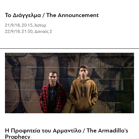
Το Διάγγελμα / The Announcement
21/9/18, 20:15, Άστορ
22/9/18, 21:30,
Δαναός 2
Η Προφητεία του Αρμαντίλο / The Armadillo's
Prophecy