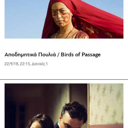
Αποδημητικά Πουλιά / Birds of Passage
22/9/18, 22:15, Δαναός 1