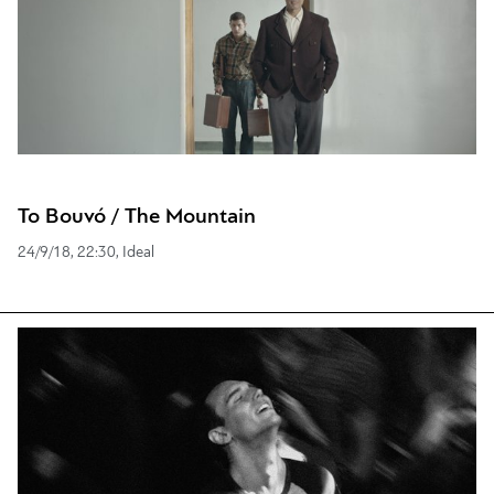
Το Βουνό / The Mountain
24/9/18, 22:30, Ideal