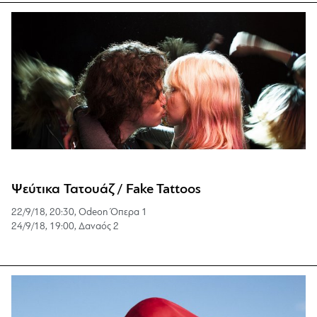
Ψεύτικα Τατουάζ / Fake Tattoos
22/9/18, 20:30, Odeon Όπερα 1
24/9/18, 19:00,
Δαναός 2