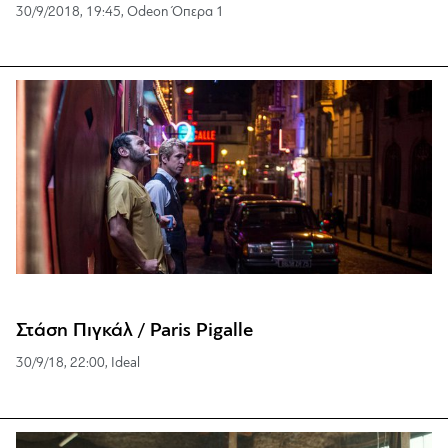
30/9/2018, 19:45, Odeon Όπερα 1
Στάση Πιγκάλ / Paris Pigalle
30/9/18, 22:00, Ideal