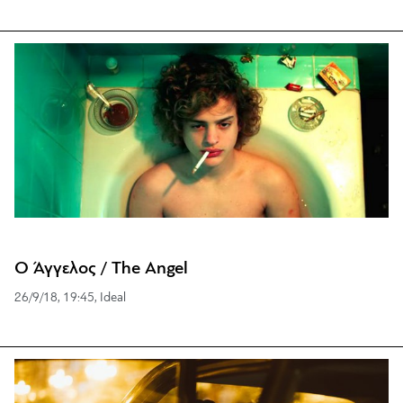
Ο Άγγελος / The Angel
26/9/18, 19:45, Ideal