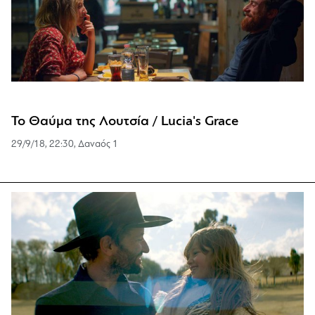
Το Θαύμα της Λουτσία / Lucia's Grace
29/9/18, 22:30, Δαναός 1