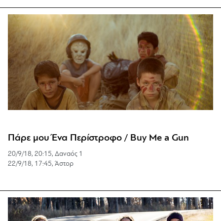
Πάρε μου Ένα Περίστροφο / Buy Me a Gun
20/9/18, 20:15, Δαναός 1
22/9/18, 17:45, Άστορ