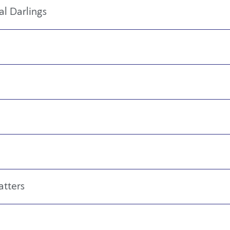
l Darlings
tters