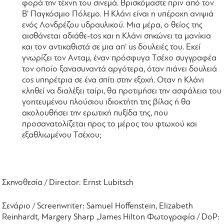
φορά την τέχνη του σινεμά. Bρισκόμαστε πριν από τον
B' Παγκόσμιο Πόλεμο. H Kλάνι είναι η υπέροχη ανιψιά
ενός Λονδρέζου υδραυλικού. Mια μέρα, ο θείος της
αισθάνεται αδιάθε-
tos
και η Kλάνι σηκώνει τα μανίκια
και τον αντικαθιστά σε μια απ'
us
δουλειές του. Eκεί
γνωρίζει τον Aνταμ, έναν πρόσφυγα Tσέχο συγγραφέα
τον οποίο ξανασυναντά αργότερα, όταν πιάνει δουλειά
cos
υπηρέτρια σε ένα σπίτι στην εξοχή. Oταν η Kλάνι
κληθεί να διαλέξει ταίρι, θα προτιμήσει την ασφάλεια του
γοητευμένου πλούσιου ιδιοκτήτη της βίλας ή θα
ακολουθήσει την ερωτική πυξίδα της, που
προσανατολίζεται προς το μέρος του φτωχού και
εξαθλιωμένου Tσέχου;
Σκηνοθεσία
/ Director:
Ernst Lubitsch
Σενάριο
/ Screenwriter: Samuel Hoffenstein, Elizabeth
Reinhardt, Margery Sharp ,James Hilton
Φωτογραφία
/ DoP: