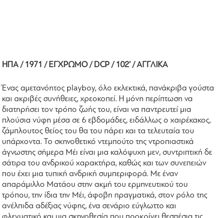
ΗΠΑ / 1971 / ΕΓΧΡΩΜΟ / DCP / 102’ / ΑΓΓΛΙΚΑ
Ένας αμετανόητος playboy, όλο εκλεκτικά, πανάκριβα γούστα
και ακριβές συνήθειες, χρεοκοπεί. Η μόνη περίπτωση να
διατηρήσει τον τρόπο ζωής του, είναι να παντρευτεί μια
πλούσια νύφη μέσα σε 6 εβδομάδες, ειδάλλως ο χαιρέκακος,
ζάμπλουτος θείος του θα του πάρει και τα τελευταία του
υπάρχοντα. Το σκηνοθετικό ντεμπούτο της ντροπιαστικά
άγνωστης σήμερα Μέι είναι μια καλόψυχη μεν, συντριπτική δε
σάτιρα του ανδρικού χαρακτήρα, καθώς και των συνεπειών
που έχει μια τυπική ανδρική συμπεριφορά. Με έναν
απαράμιλλο Ματάου στην ακμή του ερμηνευτικού του
τρόπου, την ίδια την Μέι, άφοβη πραγματικά, στον ρόλο της
ανέλπιδα αδέξιας νύφης, ένα σενάριο εύγλωττο και
φλεγματικό και μια σκηνοθεσία που προκρίνει θεσπέσια τις