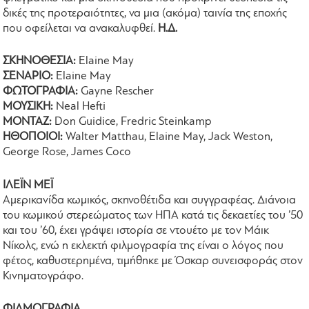
δικές της προτεραιότητες, να μια (ακόμα) ταινία της εποχής
που οφείλεται να ανακαλυφθεί.
Η.Δ.
ΣΚΗΝΟΘΕΣΙΑ:
Elaine May
ΣΕΝΑΡΙΟ:
Elaine May
ΦΩΤΟΓΡΑΦΙΑ:
Gayne Rescher
ΜΟΥΣΙΚΗ:
Neal Hefti
ΜΟΝΤΑΖ:
Don Guidice, Fredric Steinkamp
ΗΘΟΠΟΙΟΙ:
Walter Matthau, Elaine May, Jack Weston,
George Rose, James Coco
ΙΛΕΪΝ ΜΕΪ
Αμερικανίδα κωμικός, σκηνοθέτιδα και συγγραφέας. Διάνοια
του κωμικού στερεώματος των ΗΠΑ κατά τις δεκαετίες του ’50
και του ’60, έχει γράψει ιστορία σε ντουέτο με τον Μάικ
Νίκολς, ενώ η εκλεκτή φιλμογραφία της είναι ο λόγος που
φέτος, καθυστερημένα, τιμήθηκε με Όσκαρ συνεισφοράς στον
Κινηματογράφο.
ΦΙΛΜΟΓΡΑΦΙΑ