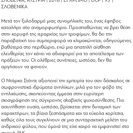
ΣΛΟΒΕΝΙΑ, ΑΥΣΤΡΙΑ | 2018 | ΕΓΧΡΩΜΟ | DCP | 95' |
ΣΛΟΒΕΝΙΚΑ
Μετά τον ξυλοδαρμό μιας συνομήλικής του, ένας έφηβος
καταλήγει στο αναμορφωτήριο. Προσπαθώντας να βρει θέση
στην κορυφή της ιεραρχίας των τροφίμων, θα δει την
παραβατική του συμπεριφορά να κλιμακώνεται, οδηγούμενος
βαθύτερα στο περιθώριο, ενώ μια απατηλή αίσθηση
ελευθερίας τον κάνει να αδιαφορεί για το αποτέλεσμα των
πράξεων του. Οι ολέθριες συνέπειες, ωστόσο, δεν θα
αργήσουν να φανούν.
Ο Ντάρκο Στάντε αξιοποιεί την εμπειρία του σαν δάσκαλος σε
σωφρονιστικά ιδρύματα ανηλίκων, μιλά για τον φόβο της
ενηλικίωσης, σκοπεύοντας έμμεσα στην ευρύτερη
σκιαγράφηση της σύγχρονης σλαβικής ψυχοσύνθεσης. Πιο
ασυνήθιστη ουσία, ωστόσο, βρίσκεται στην δυναμική των
χαρακτήρων, τα βίαια ξεσπάσματα και τα εύκολα κορίτσια,
καθώς όλα τους συγκλίνουν σε μια συνταρακτική μελέτη του
ανδρικού φύλου, που όμοιά της είχε καιρό να εμφανιστεί στο