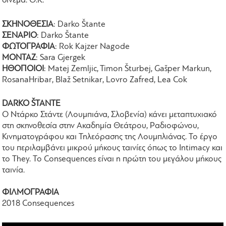
σινεμά. Θ.Κ.
ΣΚΗΝΟΘΕΣΙΑ
: Darko Štante
ΣΕΝΑΡΙΟ
: Darko Štante
ΦΩΤΟΓΡΑΦΙΑ
: Rok Kajzer Nagode
ΜΟΝΤΑΖ
: Sara Gjergek
ΗΘΟΠΟΙΟΙ
: Matej Zemljic, Timon Šturbej, Gašper Markun,
RosanaHribar, Blaž Setnikar, Lovro Zafred, Lea Cok
DARKO ŠTANTE
Ο Ντάρκο Στάντε (Λουμπιάνα, Σλοβενία) κάνει μεταπτυχιακό
στη σκηνοθεσία στην Ακαδημία Θεάτρου, Ραδιοφώνου,
Κινηματογράφου και Τηλεόρασης της Λουμπλιάνας. Το έργο
του περιλαμβάνει μικρού μήκους ταινίες όπως το Intimacy και
το They. Το Consequences είναι η πρώτη του μεγάλου μήκους
ταινία.
ΦΙΛΜΟΓΡΑΦΙΑ
2018 Consequences