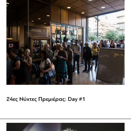
24ες Νύχτες Πρεμιέρας: Day #1