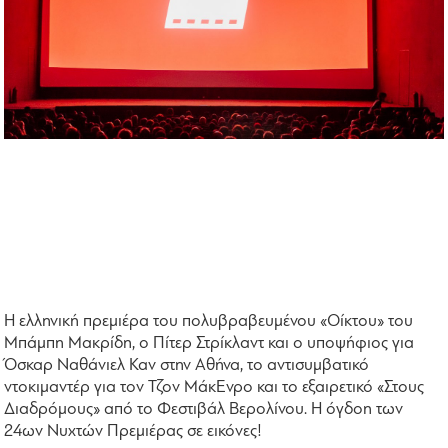
Η ελληνική πρεμιέρα του πολυβραβευμένου «Οίκτου» του
Μπάμπη Μακρίδη, ο Πίτερ Στρίκλαντ και ο υποψήφιος για
Όσκαρ Ναθάνιελ Καν στην Αθήνα, το αντισυμβατικό
ντοκιμαντέρ για τον Τζον ΜάκΕνρο και το εξαιρετικό «Στους
Διαδρόμους» από το Φεστιβάλ Βερολίνου. Η όγδοη των
24ων Νυχτών Πρεμιέρας σε εικόνες!