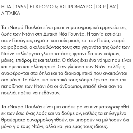
ΗΠΑ | 1963 | ΕΓΧΡΩΜΟ & ΑΣΠΡΟΜΑΥΡΟ | DCP | 84' |
ΑΓΓΛΙΚΑ
Τα «Νεκρά Πουλιά» είναι μια κινηματογραφική ερμηνεία της
ζωής των Ντάνι στη Δυτική Νέα Γουινέα. Η ταινία εστιάζει
στον Γουέιγιακ, αγρότη και πολεμιστή, και τον Πούα, νεαρό
χοιροβοσκό, ακολουθώντας τους στα γεγονότα της ζωής των
Ντάνι: καλλιέργεια γλυκοπατάτας, φροντίδα των χοίρων,
μάχες, επιδρομές και τελετές. Ο τίτλος έχει ένα νόημα που είναι
και άμεσο και αλληγορικό. Στην γλώσσα των Ντάνι οι λέξεις
αναφέρονται στα όπλα και τα διακοσμητικά που ανακτώνται
στη μάχη. Το άλλο, πιο ποιητικό τους νόημα έρχεται από την
πεποίθηση των Ντάνι ότι οι άνθρωποι, επειδή είναι σαν τα
πουλιά, πρέπει να πεθάνουν.
Τα «Νεκρά Πουλιά» είναι μια απόπειρα να κινηματογραφηθεί
εκ των έσω ένας λαός και να δούμε αν, καθώς τα επιλεγμένα
θραύσματα συναρμολογηθούν, αν μπορούν να μιλήσουν όχι
μόνο για τους Ντάνι, αλλά και για εμάς τους ίδιους.