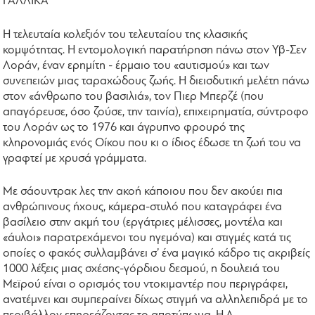
ΓΑΛΛΙΚΑ
Η τελευταία κολεξιόν του τελευταίου της κλασικής
κομψότητας. Η εντομολογική παρατήρηση πάνω στον Yβ-Σεν
Λοράν, έναν ερημίτη - έρμαιο του «αυτισμού» και των
συνεπειών μιας ταραχώδους ζωής. Η διεισδυτική μελέτη πάνω
στον «άνθρωπο του βασιλιά», τον Πιερ Μπερζέ (που
απαγόρευσε, όσο ζούσε, την ταινία), επιχειρηματία, σύντροφο
του Λοράν ως το 1976 και άγρυπνο φρουρό της
κληρονομιάς ενός Οίκου που κι ο ίδιος έδωσε τη ζωή του να
γραφτεί με χρυσά γράμματα.
Με σάουντρακ λες την ακοή κάποιου που δεν ακούει πια
ανθρώπινους ήχους, κάμερα-στυλό που καταγράφει ένα
βασίλειο στην ακμή του (εργάτριες μέλισσες, μοντέλα και
«άυλοι» παρατρεχάμενοι του ηγεμόνα) και στιγμές κατά τις
οποίες ο φακός συλλαμβάνει σ’ ένα μαγικό κάδρο τις ακριβείς
1000 λέξεις μιας σχέσης-γόρδιου δεσμού, η δουλειά του
Μεϊρού είναι ο ορισμός του ντοκιμαντέρ που περιγράφει,
ανατέμνει και συμπεραίνει δίχως στιγμή να αλληλεπιδρά με το