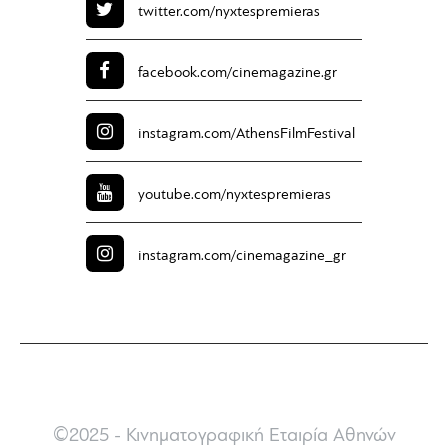
twitter.com/
nyxtespremieras
facebook.com/
cinemagazine.gr
instagram.com/
AthensFilmFestival
youtube.com/
nyxtespremieras
instagram.com/
cinemagazine_gr
©2025 - Κινηματογραφική Εταιρία Αθηνών