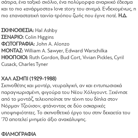
σάτιρα, ένα ταξικό σχόλιο, ένα πολύμορφα αναρχικό έδεσμα
και το πιο «ανάρμοστο» love story του σινεμά. Ενδεχομένως, η
πιο επαναστατική ταινία-τρόπου ζωής που έγινε ποτέ.
Η.Δ.
ΣΚΗΝΟΘΕΣΙΑ:
Hal Ashby
ΣΕΝΑΡΙΟ:
Colin Higgins
ΦΩΤΟΓΡΑΦΙΑ:
John A. Alonzo
ΜΟΝΤΑΖ:
William A. Sawyer, Edward Warschilka
​ΗΘΟΠΟΙΟΙ:
Ruth Gordon, Bud Cort, Vivian Pickles, Cyril
Cusack, Charles Tyner
ΧΑΛ ΑΣΜΠΙ (1929-1988)
Σκηνοθέτης και μοντέρ, νευραλγική, αν και εντυπωσιακά
παραγνωρισμένη, φιγούρα του Νέου Χόλιγουντ. Ξεκίνησε
από το μοντάζ, τελειοποίησε την τέχνη του δίπλα στον
Νόρμαν Τζούισον, φτάνοντας σε δύο οσκαρικές
υποψηφιότητες. Το σκηνοθετικό έργο του στην δεκαετία του
’70 αποτελεί μνημείο άξιο ανακάλυψης.
ΦΙΛΜΟΓΡΑΦΙΑ