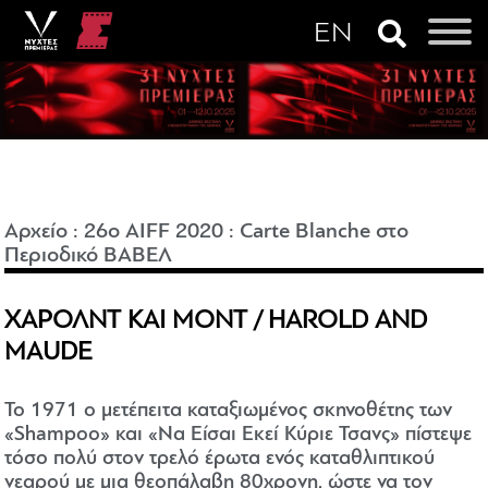
Αρχείο
:
26o AIFF 2020
:
Carte Blanche στο
Περιοδικό ΒΑΒΕΛ
ΧΑΡΟΛΝΤ ΚΑΙ ΜΟΝΤ / HAROLD AND
MAUDE
Το 1971 ο μετέπειτα καταξιωμένος σκηνοθέτης των
«Shampoo» και «Να Είσαι Εκεί Κύριε Τσανς» πίστεψε
τόσο πολύ στον τρελό έρωτα ενός καταθλιπτικού
νεαρού με μια θεοπάλαβη 80χρονη, ώστε να τον