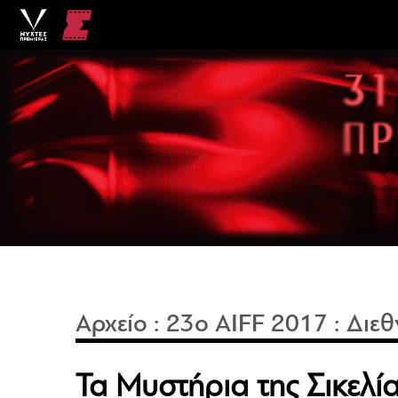
Αρχείο
:
23o AIFF 2017
:
Διεθ
Τα Μυστήρια της Σικελίας