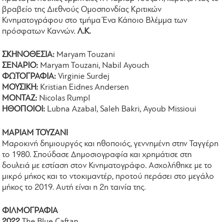
βραβείο της Διεθνούς Ομοσπονδίας Κριτικών
Κινηματογράφου στο τμήμα Ένα Κάποιο Βλέμμα των
πρόσφατων Καννών.
Λ.Κ.
ΣΚΗΝΟΘΕΣΙΑ:
Maryam Touzani
ΣΕΝΑΡΙΟ:
Maryam Touzani, Nabil Ayouch
ΦΩΤΟΓΡΑΦΙΑ:
Virginie Surdej
ΜΟΥΣΙΚΗ:
Kristian Eidnes Andersen
ΜΟΝΤΑΖ:
Nicolas Rumpl
ΗΘΟΠΟΙΟΙ:
Lubna Azabal, Saleh Bakri, Ayoub Missioui
ΜΑΡΙΑΜ ΤΟΥΖΑΝΙ
Μαροκινή δημιουργός και ηθοποιός, γεννημένη στην Ταγγέρη
το 1980. Σπούδασε Δημοσιογραφία και χρημάτισε στη
δουλειά με εστίαση στον Κινηματογράφο. Ασχολήθηκε με το
μικρό μήκος και το ντοκιμαντέρ, προτού περάσει στο μεγάλο
μήκος το 2019. Αυτή είναι η 2η ταινία της.
ΦΙΛΜΟΓΡΑΦΙΑ
2022
The Blue Caftan