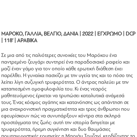
ΜΑΡΟΚΟ, ΓΑΛΛΙΑ, ΒΕΛΓΙΟ, ΔΑΝΙΑ | 2022 | ΕΓΧΡΩΜΟ | DCP
| 118’ | ΑΡΑΒΙΚΑ
Σε μια από τις παλιότερες συνοικίες του Μαρόκου ένα
παντρεμένο ζευγάρι συντηρεί ένα παραδοσιακό ραφείο και
μαζί έναν γάμο για τον οποίο κάθε ερωτική διάθεση έχει
παρέλθει. Η γυναίκα πασχίζει με την υγεία της και το πόσο της
λείπει λίγη συζυγική τρυφερότητα. Ο άντρας παλεύει με την
καταπιεσμένη ομοφυλοφιλία του. Κι ένας νεαρός
μαθητευόμενος έρχεται να τρυπώσει καταλυτικά ανάμεσά
τους. Ένας κόσμος αγάπης και κατανόησης ως απάντηση σε
μια αναχρονιστική πραγματικότητα και τρεις άνθρωποι που
εφευρίσκουν πώς να συνυπάρξουν κόντρα στα σκληρά
προστάγματα της ζωής: αυτή την ιστορία διηγείται με
τρυφερότητα, ήρεμη συγκίνηση και δυο θαυμάσιες
πρωταγωνιστικές ερμηνείες η Μαριάμ Τουζανί, κερδίζοντας το