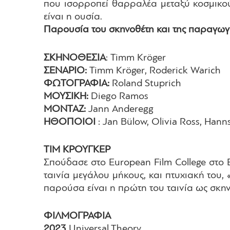
που ισορροπεί θαρραλέα μεταξύ κοσμικού 
είναι η ουσία.
Παρουσία του σκηνοθέτη και της παραγωγο
ΣΚΗΝΟΘΕΣΙΑ
: Timm Kröger
ΣΕΝΑΡΙΟ:
Timm Kröger, Roderick Warich
ΦΩΤΟΓΡΑΦΙΑ:
Roland Stuprich
ΜΟΥΣΙΚΗ:
Diego Ramos
ΜΟΝΤΑΖ:
Jann Anderegg
ΗΘΟΠΟΙΟΙ
: Jan Bülow, Olivia Ross, Hanns
ΤΙΜ ΚΡΟΥΓΚΕΡ
Σπούδασε στο European Film College στο E
ταινία μεγάλου μήκους, και πτυχιακή του, 
παρούσα είναι η πρώτη του ταινία ως σκη
ΦΙΛΜΟΓΡΑΦΙΑ
2023
Universal Theory