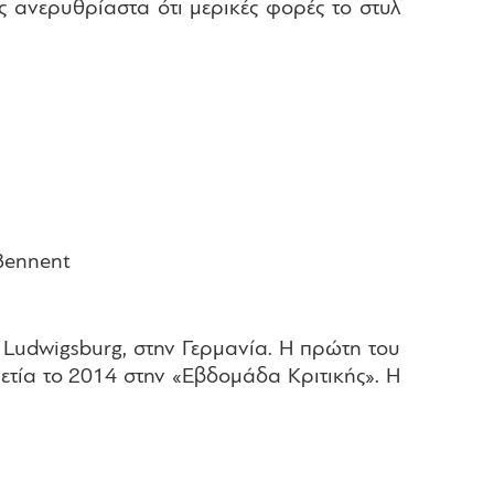
ς ανερυθρίαστα ότι μερικές φορές το στυλ
 Bennent
ο Ludwigsburg, στην Γερμανία. Η πρώτη του
ενετία το 2014 στην «Εβδομάδα Κριτικής». Η