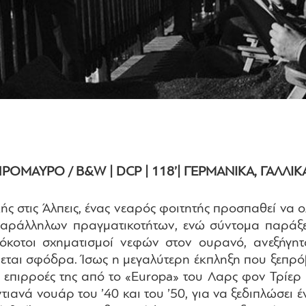
ΣΠΡΟΜΑΥΡΟ / B&W | DCP | 118’| ΓΕΡΜΑΝΙΚΑ, ΓΑΛΛΙΚ
κής στις Άλπεις, ένας νεαρός φοιτητής προσπαθεί να
παράλληλων πραγματικοτήτων, ενώ σύντομα παράξ
όκοτοι σχηματισμοί νεφών στον ουρανό, ανεξήγητ
εται σφόδρα. Ίσως η μεγαλύτερη έκπληξη που ξεπρό
 επιρροές της από το «Europa» του Λαρς φον Τρίερ 
υντιανά νουάρ του ’40 και του ’50, για να ξεδιπλώσε