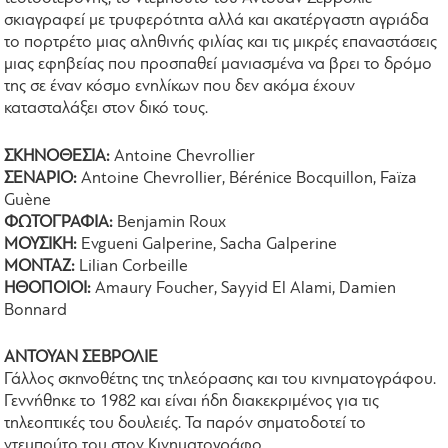
σκιαγραφεί με τρυφερότητα αλλά και ακατέργαστη αγριάδα
το πορτρέτο μιας αληθινής φιλίας και τις μικρές επαναστάσεις
μιας εφηβείας που προσπαθεί μανιασμένα να βρει το δρόμο
της σε έναν κόσμο ενηλίκων που δεν ακόμα έχουν
κατασταλάξει στον δικό τους.
ΣΚΗΝΟΘΕΣΙΑ:
Antoine Chevrollier
ΣΕΝΑΡΙΟ:
Antoine Chevrollier, Bérénice Bocquillon, Faïza
Guène
ΦΩΤΟΓΡΑΦΙΑ:
Benjamin Roux
ΜΟΥΣΙΚΗ:
Evgueni Galperine, Sacha Galperine
ΜΟΝΤΑΖ:
Lilian Corbeille
ΗΘΟΠΟΙΟΙ:
Amaury Foucher, Sayyid El Alami, Damien
Bonnard
ΑΝΤΟΥΑΝ ΣΕΒΡΟΛΙΕ
Γάλλος σκηνοθέτης της τηλεόρασης και του κινηματογράφου.
Γεννήθηκε το 1982 και είναι ήδη διακεκριμένος για τις
τηλεοπτικές του δουλειές. Τα παρόν σηματοδοτεί το
ντεμπούτο του στον Κινηματογράφο.