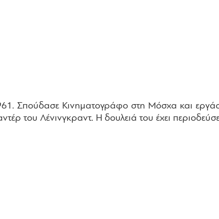
1961. Σπούδασε Κινηματογράφο στη Μόσχα και εργά
ντέρ του Λένινγκραντ. Η δουλειά του έχει περιοδεύσει