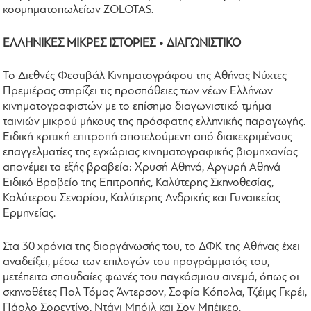
κοσμηματοπωλείων ZOLOTAS.
ΕΛΛΗΝΙΚΕΣ ΜΙΚΡΕΣ ΙΣΤΟΡΙΕΣ • ΔΙΑΓΩΝΙΣΤΙΚΟ
Το Διεθνές Φεστιβάλ Κινηματογράφου της Αθήνας Νύχτες
Πρεμιέρας στηρίζει τις προσπάθειες των νέων Ελλήνων
κινηματογραφιστών με το επίσημο διαγωνιστικό τμήμα
ταινιών μικρού μήκους της πρόσφατης ελληνικής παραγωγής.
Ειδική κριτική επιτροπή αποτελούμενη από διακεκριμένους
επαγγελματίες της εγχώριας κινηματογραφικής βιομηχανίας
απονέμει τα εξής βραβεία: Χρυσή Αθηνά, Αργυρή Αθηνά
Ειδικό Βραβείο της Επιτροπής, Καλύτερης Σκηνοθεσίας,
Καλύτερου Σεναρίου, Καλύτερης Ανδρικής και Γυναικείας
Ερμηνείας.
Στα 30 χρόνια της διοργάνωσής του, το ΔΦΚ της Αθήνας έχει
αναδείξει, μέσω των επιλογών του προγράμματός του,
μετέπειτα σπουδαίες φωνές του παγκόσμιου σινεμά, όπως οι
σκηνοθέτες Πολ Τόμας Άντερσον, Σοφία Κόπολα, Τζέιμς Γκρέι,
Πάολο Σορεντίνο, Ντάνι Μπόιλ και Σον Μπέικερ.