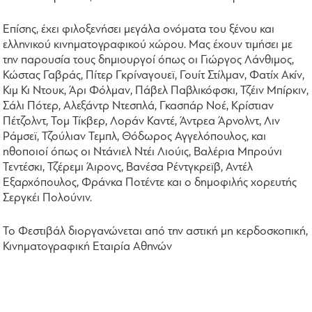
Επίσης, έχει φιλοξενήσει μεγάλα ονόματα του ξένου και
ελληνικού κινηματογραφικού χώρου. Μας έχουν τιμήσει με
την παρουσία τους δημιουργοί όπως οι Γιώργος Λάνθιμος,
Κώστας Γαβράς, Πίτερ Γκρίναγουεϊ, Γουίτ Στίλμαν, Φατίχ Ακίν,
Κιμ Κι Ντουκ, Άρι Φόλμαν, Πάβελ Παβλικόφσκι, Τζέιν Μπίρκιν,
Σάλι Πότερ, Αλεξάντρ Ντεσπλά, Γκασπάρ Νοέ, Κρίστιαν
Πέτζολντ, Τομ Τίκβερ, Λοράν Καντέ, Άντρεα Άρνολντ, Λιν
Ράμσεϊ, Τζούλιαν Τεμπλ, Θόδωρος Αγγελόπουλος, και
ηθοποιοί όπως οι Ντάνιελ Ντέι Λιούις, Βαλέρια Μπρούνι
Τεντέσκι, Τζέρεμι Άιρονς, Βανέσα Ρέντγκρεϊβ, Αντέλ
Εξαρχόπουλος, Φράνκα Ποτέντε και ο δημοφιλής χορευτής
Σεργκέι Πολούνιν.
Το Φεστιβάλ διοργανώνεται από την αστική μη κερδοσκοπική,
Κινηματογραφική Εταιρία Αθηνών