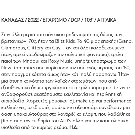
ΚΑΝΑΔΑΣ / 2022 / ΕΓΧΡΩΜΟ / DCP / 103’ / ΑΓΓΛΙΚΑ
Στην άλλη μεριά του πάνκικου μηδενισμού της δύσης των
βρετανικών ‘70ς, ήταν τα Blitz Kids. Το 4G μιας εποχής (Grand,
Glamorous, Glittery και Gay – αν και όλοι καλοδεχούμενοι
ήταν, αρκεί να...δοκίμαζαν την στιλιστική φαντασία), τρελό
παιδί των Μπόουι και Roxy Music, υπήρξε υπόστρωμα των
New Romantics που κυρίευσαν την ποπ ενός μέρους του ’80,
στην πραγματικότητα όμως ήταν κάτι πολύ παραπάνω: Ήταν
μια άτυπη κοινότητα των λαϊκών στρωμάτων, που από
εξουθενωτική δημιουργικότητα και περίλαμπρο joie de vivre
ανθοφορούσε ακατάπαυστα καλλιτεχνία και περιληπτική
αισιοδοξία. Χορευτές, μουσικοί, dj, make up και performance
καλλιτέχνες, σχεδιαστές ρούχων κι αξεσουάρ, συνέθεσαν μια
όαση υποκουλτούρας στα λονδρέζικα κλαμπ, που λαβώθηκε
βίαια από την επιδημία του AIDS, αλλά και την καπιταλιστική
υιοθεσία από το κυρίως ρεύμα.
Η.Δ
.