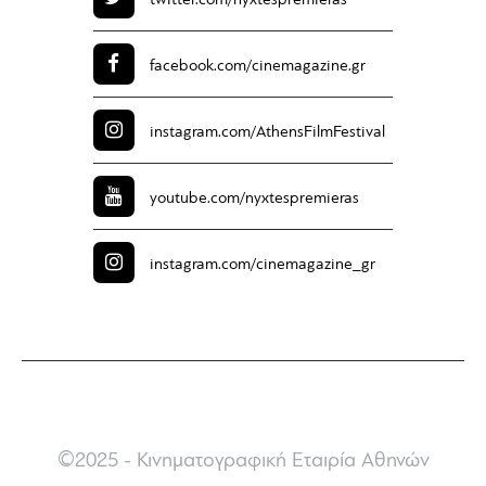
twitter.com/
nyxtespremieras
facebook.com/
cinemagazine.gr
instagram.com/
AthensFilmFestival
youtube.com/
nyxtespremieras
instagram.com/
cinemagazine_gr
©2025 - Κινηματογραφική Εταιρία Αθηνών