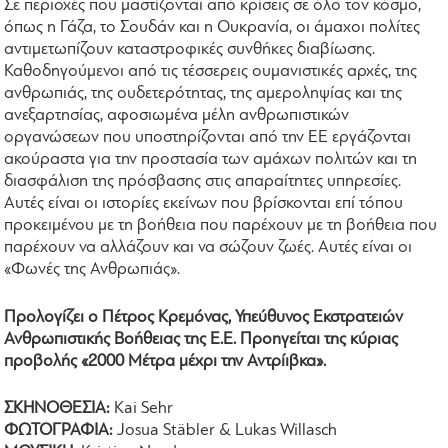
Σε περιοχές που μαστίζονται από κρίσεις σε όλο τον κόσμο,
όπως η Γάζα, το Σουδάν και η Ουκρανία, οι άμαχοι πολίτες
αντιμετωπίζουν καταστροφικές συνθήκες διαβίωσης.
Καθοδηγούμενοι από τις τέσσερεις ουμανιστικές αρχές, της
ανθρωπιάς, της ουδετερότητας, της αμεροληψίας και της
ανεξαρτησίας, αφοσιωμένα μέλη ανθρωπιστικών
οργανώσεων που υποστηρίζονται από την ΕΕ εργάζονται
ακούραστα για την προστασία των αμάχων πολιτών και τη
διασφάλιση της πρόσβασης στις απαραίτητες υπηρεσίες.
Αυτές είναι οι ιστορίες εκείνων που βρίσκονται επί τόπου
προκειμένου με τη βοήθεια που παρέχουν με τη βοήθεια που
παρέχουν να αλλάζουν και να σώζουν ζωές. Αυτές είναι οι
«Φωνές της Ανθρωπιάς».
Προλογίζει ο Πέτρος Κρεμόνας, Υπεύθυνος Εκστρατειών
Ανθρωπιστικής Βοήθειας της Ε.Ε. Προηγείται της κύριας
προβολής «2000 Μέτρα μέχρι την Αντρίιβκα».
ΣΚΗΝΟΘΕΣΙΑ:
Kai Sehr
ΦΩΤΟΓΡΑΦΙΑ:
Josua Stäbler & Lukas Willasch