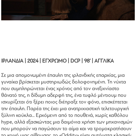
ΙΡΛΑΝΔΙΑ | 2024 | ΕΓΧΡΩΜΟ | DCP | 98’ | ΑΓΓΛΙΚΑ
Σε μια απομονωμένη έπαυλη της ιρλανδικής επαρχίας, μια
γυναίκα βρίσκεται μυστηριωδώς δολοφονημένη. Τη νύχτα
που συμπληρώνεται ένας χρόνος από τον ανεξιχνίαστο
θάνατό της, η δίδυμη αδερφή της, ένα τυφλό μέντιουμ που
ισχυρίζεται ότι ξέρει ποιος διέπραξε τον φόνο, επισκέπτεται
την έπαυλη. Παρέα της έχει μια ανατριχιαστική τελετουργική
ξύλινη κούκλα... Ερχόμενη από το πουθενά, χωρίς καθόλου
hype, αλλά εξασκώντας μια δαιμόνια χρήση των μηχανισμών
που μπορούν να παγώσουν το αίμα και να τρομοκρατήσουν
το κοινό μιας αίθουσας, το «Oddity» είναι αυτόματα κλασικό: