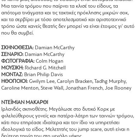
Μια ταινία τρόμου που παίρνει τα κλισέ του είδους, τα
απότομα τινάγματα και τις τακτικές πρόκλησης μικρών σοκ,
και τα σερβίρει με τόσο αποτελεσματικό και αριστοτεχνικό
τρόπο ώστε κανείς θεατής δεν μπορεί να είναι έτοιμος γι' αυτό
που θα συμβεί.
ΣΚΗΝΟΘΕΣΙΑ:
Damian McCarthy
ΣΕΝΑΡΙΟ:
Damian McCarthy
ΦΩΤΟΓΡΑΦΙΑ:
Colm Hogan
ΜΟΥΣΙΚΗ:
Richard G. Mitchell
ΜΟΝΤΑΖ:
Brian Philip Davis
ΗΘΟΠΟΙΟΙ:
Gwilym Lee, Carolyn Bracken, Tadhg Murphy,
Caroline Menton, Steve Wall, Jonathan French, Joe Rooney
ΝΤΕΪΜΙΑΝ ΜΑΚΑΡΘΙ
Ιρλανδός σκηνοθέτης. Μεγάλωσε στo δυτικό Κορκ με
φιλελεύθερους γονείς και πατέρα-λάτρη των ταινιών τρόμου,
κάτι που επηρέασε ιδιαίτερα και τον ίδιο να υπηρετήσει
ιδεολογικά το είδος. Μελετητής του jump scare, αυτή είναι η
δεύτερη ταινία του στο μεγάλο μήκος.