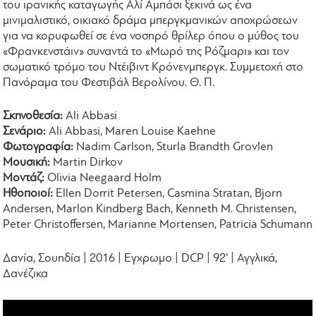
του ιρανικής καταγωγής Αλί Αμπάσι ξεκινά ως ένα
μινιμαλιστικό, οικιακό δράμα μπεργκμανικών αποχρώσεων
για να κορυφωθεί σε ένα νοσηρό θρίλερ όπου ο μύθος του
«Φρανκενστάιν» συναντά το «Μωρό της Ρόζμαρι» και τον
σωματικό τρόμο του Ντέιβιντ Κρόνενμπεργκ. Συμμετοχή στο
Πανόραμα του Φεστιβάλ Βερολίνου. Θ. Π.
Σκηνοθεσία:
Ali Abbasi
Σενάριο:
Ali Abbasi, Maren Louise Kaehne
Φωτογραφία:
Nadim Carlson, Sturla Brandth Grovlen
Μουσική:
Martin Dirkov
Μοντάζ:
Olivia Neegaard Holm
Ηθοποιοί:
Ellen Dorrit Petersen, Casmina Stratan, Bjorn
Andersen, Marlon Kindberg Bach, Kenneth M. Christensen,
Peter Christoffersen, Marianne Mortensen, Patricia Schumann
Δανία, Σουηδία | 2016 | Εγχρωμο | DCP | 92' | Αγγλικά,
Δανέζικα