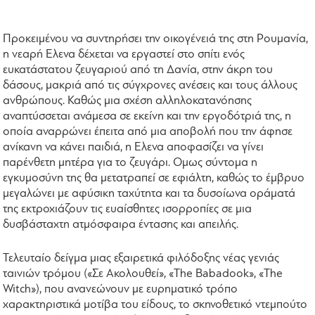
Προκειμένου να συντηρήσει την οικογένειά της στη Ρουμανία,
η νεαρή Ελενα δέχεται να εργαστεί στο σπίτι ενός
ευκατάστατου ζευγαριού από τη Δανία, στην άκρη του
δάσους, μακριά από τις σύγχρονες ανέσεις και τους άλλους
ανθρώπους. Καθώς μια σχέση αλληλοκατανόησης
αναπτύσσεται ανάμεσα σε εκείνη και την εργοδότριά της, η
οποία αναρρώνει έπειτα από μια αποβολή που την άφησε
ανίκανη να κάνει παιδιά, η Ελενα αποφασίζει να γίνει
παρένθετη μητέρα για το ζευγάρι. Ομως σύντομα η
εγκυμοσύνη της θα μετατραπεί σε εφιάλτη, καθώς το έμβρυο
μεγαλώνει με αφύσικη ταχύτητα και τα δυσοίωνα οράματά
της εκτροχιάζουν τις ευαίσθητες ισορροπίες σε μια
δυσβάσταχτη ατμόσφαιρα έντασης και απειλής.
Τελευταίο δείγμα μιας εξαιρετικά φιλόδοξης νέας γενιάς
ταινιών τρόμου («Σε Ακολουθεί», «The Babadook», «The
Witch»), που ανανεώνουν με ευρηματικό τρόπο
χαρακτηριστικά μοτίβα του είδους, το σκηνοθετικό ντεμπούτο