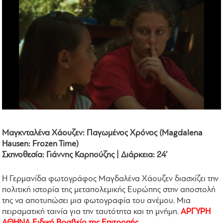
Μαγκνταλένα Χάουζεν: Παγωμένος Χρόνος (Magdalena
Hausen: Frozen Time)
Σκηνοθεσία: Γιάννης Καρπούζης | Διάρκεια: 24’
Η Γερμανίδα φωτογράφος Μαγδαλένα Χάουζεν διασχίζει την
πολιτική ιστορία της μεταπολεμικής Ευρώπης στην αποστολή
της να αποτυπώσει μια φωτογραφία του ανέμου. Μια
πειραματική ταινία για την ταυτότητα και τη μνήμη.
ΑΡΓΥΡΗ
ΑΘΗΝΑ Ειδικό Βραβείο της Επιτροπής