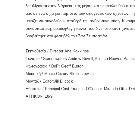
ξετυλίγονται στην διάρκεια μιας μέρας και τις ακολουθούμε
μας σε ένα αιχμηρό πορτρέτο των οικογενειακών σχέσεων, τη
μοιάζει να συνοδεύουν σταθερά την ανθρώπινη φύση. Κινούμεν
συναρπαστική, βραδυφλεγή ταινία που δίνει στο καστ (ανάμεσ
βραβεύτηκε στο φεστιβάλ του Σαν Σεμπαστιάν.
Σκηνοθεσία / Director:Ana Kokkinos
Σενάριο
/ Screenwriters:Andrew Bovell,Melissa Reeves,Patrici
Φωτογραφία
/ DoP: Geoff Burton
Μουσική
/ Music:Cezary Skubiszewski
Μοντάζ
/ Editor:Jill Bilcock
Ηθοποιοί
/ Principal Cast:Frances O'Connor, Miranda Otto, De
ΑΤΤΙΚΟΝ, 18/9