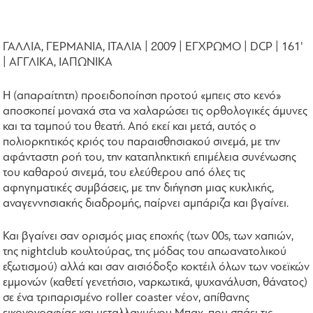
ΓΑΛΛΙΑ, ΓΕΡΜΑΝΙΑ, ΙΤΑΛΙΑ | 2009 | ΕΓΧΡΩΜΟ | DCP | 161'
| ΑΓΓΛΙΚΑ, ΙΑΠΩΝΙΚΑ
Η (απαραίτητη) προειδοποίηση προτού «μπεις στο κενό»
αποσκοπεί μοναχά στα να χαλαρώσει τις ορθολογικές άμυνες
και τα ταμπού του θεατή. Από εκεί και μετά, αυτός ο
πολιορκητικός κριός του παραισθησιακού σινεμά, με την
αφάνταστη ροή του, την καταπληκτική επιμέλεια συνένωσης
του καθαρού σινεμά, του ελεύθερου από όλες τις
αφηγηματικές συμβάσεις, με την διήγηση μιας κυκλικής,
αναγεννησιακής διαδρομής, παίρνει αμπάριζα και βγαίνει.
Και βγαίνει σαν ορισμός μιας εποχής (των 00s, των χαπιών,
της nightclub κουλτούρας, της μόδας του απωανατολικού
εξωτισμού) αλλά και σαν αισιόδοξο κοκτέιλ όλων των νοεϊκών
εμμονών (καθετί γενετήσιο, ναρκωτικά, ψυχανάλυση, θάνατος)
σε ένα τριπαρισμένο roller coaster νέον, απίθανης