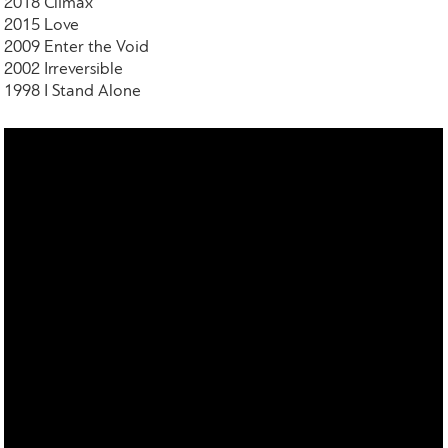
2018 Climax
2015 Love
2009 Enter the Void
2002 Irreversible
1998 I Stand Alone