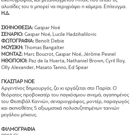
εικονογραφίας και μεταλλαγμένου Μπαχ, που σπάει τις
αλυσίδες του τι μπορεί να περιγράψει η κάμερα. Επίτευγμα.
Η.Δ.
ΣΚΗΝΟΘΕΣΙΑ:
Gaspar Noé
ΣΕΝΑΡΙΟ:
Gaspar Noé, Lucile Hadzihalilovic
ΦΩΤΟΓΡΑΦΙΑ:
Benoît Debie
ΜΟΥΣΙΚΗ:
Thomas Bangalter
ΜΟΝΤΑΖ:
Marc Boucrot, Gaspar Noé, Jérôme Pesnel
​ΗΘΟΠΟΙΟΙ:
Paz de la Huerta, Nathaniel Brown, Cyril Roy,
Olly Alexander, Masato Tanno, Ed Spear
ΓΚΑΣΠΑΡ ΝΟΕ
Αργεντίνος δημιουργός, ζει κι εργάζεται στο Παρίσι. Ο
θεόρατος προβοκατέρ του παγκόσμιου σινεμά, αγαπημένος
του Φεστιβάλ Καννών, σεναριογράφος, μοντέρ, παραγωγός
και σκηνοθέτης 5 αξιωματικά πολυσυζητημένων ταινιών
μεγάλου μήκους.
ΦΙΛΜΟΓΡΑΦΙΑ