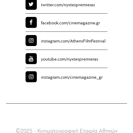
twitter.com/
nyxtespremieras
facebook.com/
cinemagazine.gr
instagram.com/
AthensFilmFestival
youtube.com/
nyxtespremieras
instagram.com/
cinemagazine_gr
©2025 - Κινηματογραφική Εταιρία Αθηνών