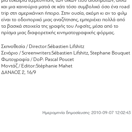
μια ευκαιρία εξερεύνησης των δικών ττου αισθημάτων, αλλά
και μια καινούρια ματιά σε κάτι τόσο συμβολικό όσο ένα road
trip στη αμερικάνικη ήπειρο. Στην ουσία, ακόμη κι αν το φιλμ
είναι το οδοιπορικό μιας αναζήτησης, εμπεριέχει πολλά από
τα βασικά στοιχεία της γραφής του Λιφσίτς, μέσα από το
πρίσμα μιας διαφορετικής κινηματογραφικής φόρμας.
Σκηνοθεσία
/ Director:
Sébastien Lifshitz
Σενάριο
/ Screenwriters:
Sébastien Lifshitz, Stephane Bouquet
Φωτογραφία
/ DoP
:
Pascal Poucet
Μοντάζ
/ Editor:
Stéphanie Mahet
ΔΑΝΑΟΣ 2, 16/9
Hμερομηνία δημοσίευσης: 2010-09-07 12:02:43