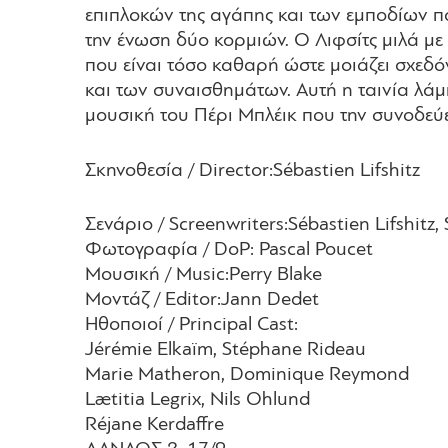
επιπλοκών της αγάπης και των εμποδίων π
την ένωση δύο κορμιών. Ο Λιφσίτς μιλά με
που είναι τόσο καθαρή ώστε μοιάζει σχεδόν
και των συναισθημάτων. Αυτή η ταινία λά
μουσική του Πέρι Μπλέικ που την συνοδεύε
Σκηνοθεσία
/ Director:
Sébastien Lifshitz
Σενάριο
/ Screenwriters:
Sébastien Lifshitz
Φωτογραφία
/ DoP:
Pascal Poucet
Μουσική
/ Music:
Perry Blake
Μοντάζ
/ Editor:
Jann Dedet
Ηθοποιοί
/ Principal Cast:
Jérémie Elkaïm, Stéphane Rideau
Marie Matheron, Dominique Reymond
Lætitia Legrix, Nils Ohlund
Réjane Kerdaffre