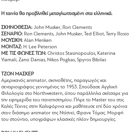
Η ταινία θα προβληθεί μεταγλωττισμένη στα ελληνικά.
ΣΚΗΝΟΘΕΣΙΑ:
John Musker, Ron Clements
ΣΕΝΑΡΙΟ:
Ron Clements, John Musker, Ted Elliot, Terry Rosio
ΜΟΥΣΙΚΗ:
Alan Menken
ΜΟΝΤΑΖ:
H. Lee Peterson
ΜΕ ΤΙΣ ΦΩΝΕΣ ΤΩΝ:
Christos Stasinopoulos, Katerina
Yiamali, Zano Danias, Nikos Pogkas, Spyros Bibilas
ΤΖΟΝ ΜΑΣΚΕΡ
Αμερικανός animator, σκηνοθέτης, παραγωγός και
σεναριογράφος γεννημένος το 1953. Σπούδασε Αγγλική
Φιλολογία στο Northwestern, όπου παράλληλα σκίτσαρε για
την εφημερίδα του πανεπιστημίου. Πήρε το Master του στις
Καλές Τέχνες στην Καλιφόρνια και μαθήτευσε επί δύο χρόνια
στον διάσημο animator της Ντίσνεϊ, Φρανκ Τόμας. Μορφή
του στούντιο, υπογράφων κλασικές πλέον δημιουργίες.