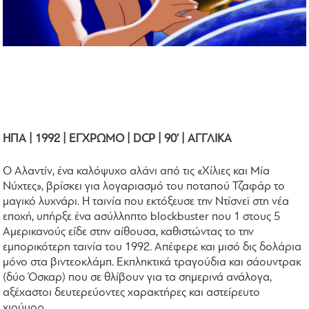
ΗΠΑ | 1992 | ΕΓΧΡΩΜΟ | DCP | 90’ | ΑΓΓΛΙΚΑ
Ο Αλαντίν, ένα καλόψυχο αλάνι από τις «Χίλιες και Μία
Νύχτες», βρίσκει για λογαριασμό του ποταπού Τζαφάρ το
μαγικό λυχνάρι. Η ταινία που εκτόξευσε την Ντίσνεϊ στη νέα
εποχή, υπήρξε ένα ασύλληπτο blockbuster που 1 στους 5
Αμερικανούς είδε στην αίθουσα, καθιστώντας το την
εμπορικότερη ταινία του 1992. Απέφερε και μισό δις δολάρια
μόνο στα βιντεοκλάμπ. Εκπληκτικά τραγούδια και σάουντρακ
(δύο Όσκαρ) που σε θλίβουν για τα σημερινά ανάλογα,
αξέχαστοι δευτερεύοντες χαρακτήρες και αστείρευτο
χιούμορ.