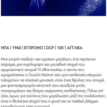
ΗΠΑ | 1940 | ΕΓΧΡΩΜΟ | DCP | 126' | ΑΓΓΛΙΚΑ
Μια γιορτή παιδιών και ωραίων μεγάλων, ένα περίτεχνο
πείραμα, μια περίλαμπρη και μοναδική στιγμή του
αμερικανικού σινεμά! Η «Φαντασία», η ταινία που
οραματίστηκε ο Γουόλτ Ντίσνεϊ σαν μια πανδαισία ιστοριών
τυλιγμένων σε κλασική μουσική, είναι ένας θρύλος του σινεμά,
μια φαντασμαγορία κανονική που εκτοξεύει ριπές
ηχοχρωμάτων και δέσμες αγέραστης παιδικότητας. Πάνω απ’
όλα, όμως, για εκείνους που μεγάλωσαν μαζί της τουλάχιστον,
είναι η θεσπέσια στιγμή που η ψυχή και το παιδικό βλέμμα
εκπαιδεύονται στην ομορφιά.