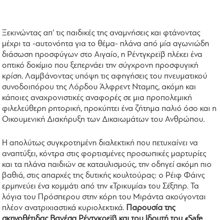
Ξεκινώντας απ' τις παιδικές της αναμνήσεις και φτάνοντας
μέχρι τα -αυτονόητα για το θέμα- πλάνα από μία αγωνιώδη
διάσωση προσφύγων στο Αιγαίο, η Ρέντγκρεϊβ πλέκει ένα
οπτικό δοκίμιο που ξεπερνάει την σύγχρονη προσφυγική
κρίση. Λαμβάνοντας υπόψη τις αφηγήσεις του πνευματικού
συνοδοιπόρου της Λόρδου Άλφρεντ Νταμπς, ακόμη και
κάποιες αναχρονιστικές αναφορές σε μια προπολεμική
φιλελεύθερη ρητορική, προκύπτει ένα ζήτημα παλιό όσο και η
Οικουμενική Διακήρυξη των Δικαιωμάτων του Ανθρώπου.
Η απολύτως συγκροτημένη διαλεκτική που πετυχαίνει να
αναπτύξει, κόντρα στις φορτισμένες προσωπικές μαρτυρίες
και τα πλάνα παιδιών σε καταυλισμούς, την οδηγεί ακόμη πιο
βαθιά, στις απαρχές της δυτικής κουλτούρας: ο Ρέιφ Φάινς
ερμηνεύει ένα κομμάτι από την «Τρικυμία» του Σέξπηρ. Τα
λόγια του Πρόσπερου στην κόρη του Μιράντα ακούγονται
πλέον ανατριχιαστικά κυριολεκτικά.
Παρουσία της
σκηνοθέτιδας Βανέσα Ρέντγκρεϊβ
και του Ιδρυτή του «Safe