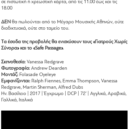
σε πιστωτική ή χρεωστική κάρτα, από τις 11.00 έως και τις
18.00
ΔΕΝ
θα πωλούνται από το Μέγαρο Μουσικής Αθηνών, ούτε
διαδικτυακά, ούτε στο ταμείο του.
Tα έσοδα της προβολής θα ενισχύσουν τους «Γιατρούς Χωρίς
Σύνορα» και το «Safe Passage»
.
Σκηνοθεσία:
Vanessa Redgrave
Φωτογραφία:
Andrew Dearden
Μοντάζ:
Folasade Oyeleye
Εμφανίζονται:
Ralph Fiennes, Emma Thompson, Vanessa
Redgrave, Martin Sherman, Alfred Dubs
Ην. Βασίλειο | 2017 | Έγχρωμο | DCP | 72’ | Αγγλικά, Αραβικά,
Γαλλικά, Ιταλικά