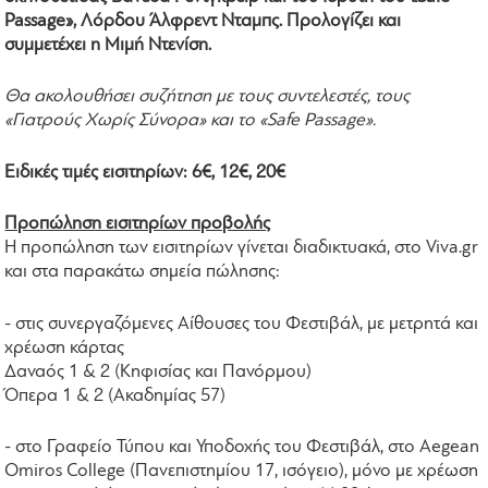
Passage», Λόρδου Άλφρεντ Νταμπς. Προλογίζει και
συμμετέχει η Μιμή Ντενίση.
Θα ακολουθήσει συζήτηση με τους συντελεστές, τους
«Γιατρούς Χωρίς Σύνορα» και το «Safe Passage».
Ειδικές τιμές εισιτηρίων: 6€, 12€, 20€
Προπώληση εισιτηρίων προβολής
Η προπώληση των εισιτηρίων γίνεται διαδικτυακά, στο Viva.gr
και στα παρακάτω σημεία πώλησης:
- στις συνεργαζόμενες Aίθουσες του Φεστιβάλ, με μετρητά και
χρέωση κάρτας
Δαναός 1 & 2 (Κηφισίας και Πανόρμου)
Όπερα 1 & 2 (Ακαδημίας 57)
- στο Γραφείο Τύπου και Υποδοχής του Φεστιβάλ, στο Aegean
Omiros College (Πανεπιστημίου 17, ισόγειο), μόνο με χρέωση