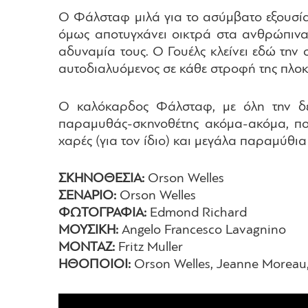
Ο Φάλσταφ μιλά για το ασύμβατο εξουσίας 
όμως αποτυγχάνει οικτρά στα ανθρώπινα,
αδυναμία τους. Ο Γουέλς κλείνει εδώ την 
αυτοδιαλυόμενος σε κάθε στροφή της πλοκή
Ο καλόκαρδος Φάλσταφ, με όλη την δειλ
παραμυθάς-σκηνοθέτης ακόμα-ακόμα, που 
χαρές (για τον ίδιο) και μεγάλα παραμύθι
ΣΚΗΝΟΘΕΣΙΑ:
Orson Welles
ΣΕΝΑΡΙΟ:
Orson Welles
ΦΩΤΟΓΡΑΦΙΑ:
Edmond Richard
ΜΟΥΣΙΚΗ:
Angelo Francesco Lavagnino
ΜΟΝΤΑΖ:
Fritz Muller
ΗΘΟΠΟΙΟΙ:
Orson Welles, Jeanne Moreau, 