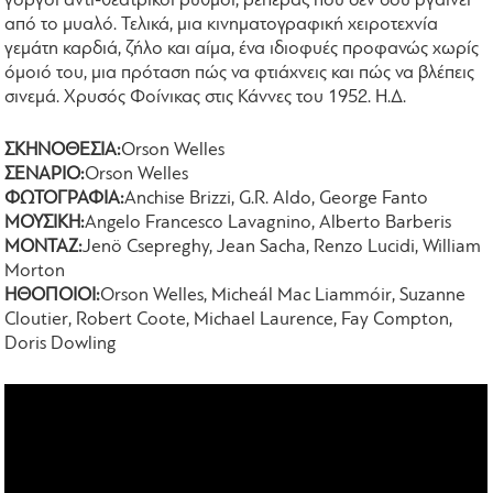
γοργοί αντί-θεατρικοί ρυθμοί, ρεπεράζ που δεν σου βγαίνει
από το μυαλό. Τελικά, μια κινηματογραφική χειροτεχνία
γεμάτη καρδιά, ζήλο και αίμα, ένα ιδιοφυές προφανώς χωρίς
όμοιό του, μια πρόταση πώς να φτιάχνεις και πώς να βλέπεις
σινεμά. Χρυσός Φοίνικας στις Κάννες του 1952. Η.Δ.
ΣΚΗΝΟΘΕΣΙΑ:
Orson Welles
ΣΕΝΑΡΙΟ:
Orson Welles
ΦΩΤΟΓΡΑΦΙΑ:
Anchise Brizzi, G.R. Aldo, George Fanto
ΜΟΥΣΙΚΗ:
Angelo Francesco Lavagnino, Alberto Barberis
ΜΟΝΤΑΖ:
Jenö Csepreghy, Jean Sacha, Renzo Lucidi, William
Morton
ΗΘΟΠΟΙΟΙ:
Orson Welles, Micheál Mac Liammóir, Suzanne
Cloutier, Robert Coote, Michael Laurence, Fay Compton,
Doris Dowling