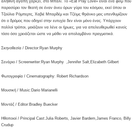
αληθινή αγάπη χαρίζει, στο Μπαλί. Το «Eat Pray Love» είναι ένα φιλμ που
παρασύρει τον θεατή σε έναν άνευ όρων γύρο του κόσμου, εκεί όπου οι
Τζούλια Ρόμπερτς, Χαβιέ Μπαρδέμ και Τζέιμς Φράνκο μας υπενθυμίζουν
ότι ο δρόμος που οδηγεί στην ευτυχία δεν είναι μόνο ένας. Υπάρχουν
πολλοί τρόποι, μοιάζουν να λένε οι ήρωες, για να απελευθερωθεί κανείς
τόσο όσο χρειάζεται ώστε να μάθει να απολαμβάνει πραγματικά.
Σκηνοθεσία
/ Director:Ryan Murphy
Σενάριο
/ Screenwriter:Ryan Murphy
,
Jennifer Salt,Elizabeth Gilbert
Φωτογραφία
/ Cinematography: Robert Richardson
Μουσική
/ Music:Dario Marianelli
Μοντάζ
/ Editor:Bradley Buecker
Ηθοποιοί
/ Principal Cast:Julia Roberts, Javier Bardem,James Franco, Billy
Crudup