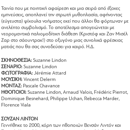
Ταινία που με ποιητική αφαίρεση και μια σειρά από έξοχες
εμπνεύσεις, αποπλανεί την στρωτή μυθοπλασία, αφήνοντας
(εύγευστα) ψίχουλα νοήματος εκεί που άλλοι θα φόρτωναν με
ανελέητο συμβολισμό. Το αποτέλεσμα απογειώνεται με
νεορομαντικά παλιομοδίτικη διάθεση (Κριστόφ και Ζαν Μισέλ
Ζαρ στο σάουντρακ!) στο οξυγόνο μιας συνολικά φρέσκιας
ματιάς που θα σας συνοδεύσει για καιρό. Η.Δ.
ΣΚΗΝΟΘΕΣΙΑ:
Suzanne Lindon
ΣΕΝΑΡΙΟ:
Suzanne Lindon
ΦΩΤΟΓΡΑΦΙΑ:
Jérémie Attard
ΜΟΥΣΙΚΗ:
Vincent Delerm
ΜΟΝΤΑΖ:
Pascale Chavance
ΗΘΟΠΟΙΟΙ:
Suzanne Lindon, Arnaud Valois, Frédéric Pierrot,
Dominique Besnehard, Philippe Uchan, Rebecca Marder,
Florence Viala
ΣΟΥΖΑΝ ΛΙΝΤΟΝ
Γεννήθηκε το 2000, κόρη των ηθοποιών Βενσάν Λιντόν και