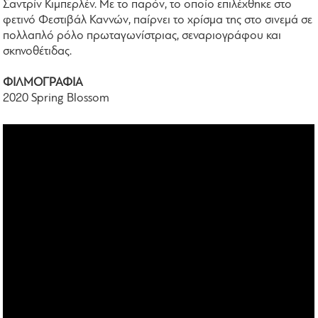
Σαντρίν Κιμπερλέν. Με το παρόν, το οποίο επιλέχθηκε στο
φετινό Φεστιβάλ Καννών, παίρνει το χρίσμα της στο σινεμά σε
πολλαπλό ρόλο πρωταγωνίστριας, σεναριογράφου και
σκηνοθέτιδας.
ΦΙΛΜΟΓΡΑΦΙΑ
2020 Spring Blossom