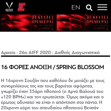
Αρχείο
:
26o AIFF 2020
:
Διεθνές Διαγωνιστικό
16 ΦΟΡΕΣ ΑΝΟΙΞΗ / SPRING BLOSSOM
Η 16χρονη Σουζάν που καθόλου δε μοιάζει με τους
συνομηλίκους της και τους βαριέται αφόρητα,
γνωρίζει έναν 35άρη ηθοποιό (ο Αρνό Βαλουά του
«120 BPM») και τον ερωτεύεται. Όμως ακόμα και ο
έρωτας αδυνατεί να είναι η απάντηση στα πάντα. Η
20χρονη κόρη του σπουδαίου ηθοποιού Βενσάν