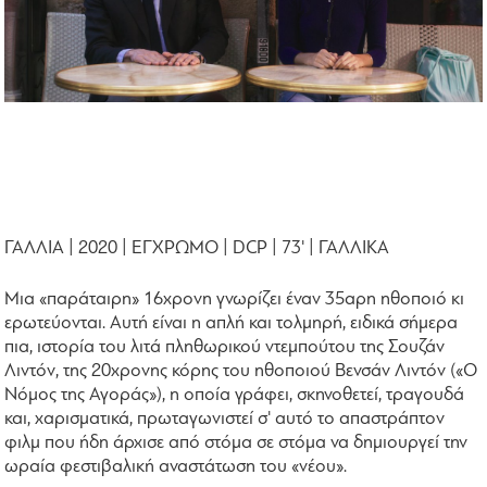
ΓΑΛΛΙΑ | 2020 | ΕΓΧΡΩΜΟ | DCP | 73' | ΓΑΛΛΙΚΑ
Μια «παράταιρη» 16χρονη γνωρίζει έναν 35αρη ηθοποιό κι
ερωτεύονται. Αυτή είναι η απλή και τολμηρή, ειδικά σήμερα
πια, ιστορία του λιτά πληθωρικού ντεμπούτου της Σουζάν
Λιντόν, της 20χρονης κόρης του ηθοποιού Βενσάν Λιντόν («Ο
Νόμος της Αγοράς»), η οποία γράφει, σκηνοθετεί, τραγουδά
και, χαρισματικά, πρωταγωνιστεί σ' αυτό το απαστράπτον
φιλμ που ήδη άρχισε από στόμα σε στόμα να δημιουργεί την
ωραία φεστιβαλική αναστάτωση του «νέου».