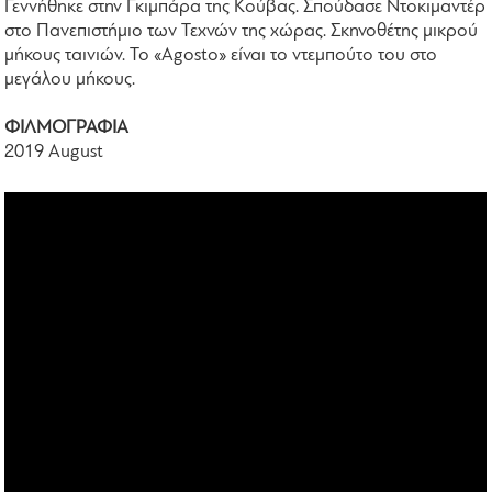
Γεννήθηκε στην Γκιμπάρα της Κούβας. Σπούδασε Ντοκιμαντέρ
στο Πανεπιστήμιο των Τεχνών της χώρας. Σκηνοθέτης μικρού
μήκους ταινιών. Το «Agosto» είναι το ντεμπούτο του στο
μεγάλου μήκους.
ΦΙΛΜΟΓΡΑΦΙΑ
2019 August