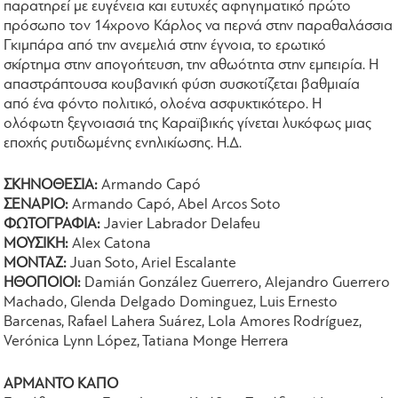
παρατηρεί με ευγένεια και ευτυχές αφηγηματικό πρώτο
πρόσωπο τον 14χρονο Κάρλος να περνά στην παραθαλάσσια
Γκιμπάρα από την ανεμελιά στην έγνοια, το ερωτικό
σκίρτημα στην απογοήτευση, την αθωότητα στην εμπειρία. Η
απαστράπτουσα κουβανική φύση συσκοτίζεται βαθμιαία
από ένα φόντο πολιτικό, ολοένα ασφυκτικότερο. Η
ολόφωτη ξεγνοιασιά της Καραϊβικής γίνεται λυκόφως μιας
εποχής ρυτιδωμένης ενηλικίωσης. Η.Δ.
ΣΚΗΝΟΘΕΣΙΑ:
Armando Capó
ΣΕΝΑΡΙΟ:
Armando Capó, Abel Arcos Soto
ΦΩΤΟΓΡΑΦΙΑ:
Javier Labrador Delafeu
ΜΟΥΣΙΚΗ:
Alex Catona
ΜΟΝΤΑΖ:
Juan Soto, Ariel Escalante
ΗΘΟΠΟΙΟΙ:
Damián González Guerrero, Alejandro Guerrero
Machado, Glenda Delgado Dominguez, Luis Ernesto
Barcenas, Rafael Lahera Suárez, Lola Amores Rodríguez,
Verónica Lynn López, Tatiana Monge Herrera
ΑΡΜΑΝΤΟ ΚΑΠΟ