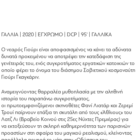
ΓΑΛΛΙΑ | 2020 | ΕΓΧΡΩΜΟ | DCP | 95' | ΓΑΛΛΙΚΑ
Ο νεαρός Γιούρι είναι αποφασισμένος να κάνει τα αδύνατα
δυνατά προκειμένου να αποτρέψει την κατεδάφιση της
γενέτειράς του, ενός συγκροτήματος εργατικών κατοικιών το
οποίο φέρει το όνομα του διάσημου Σοβιετικού κοσμοναύτη
Γιούρι Γκαγκάριν.
Αναμειγνύοντας θαρραλέα μυθοπλασία με την αληθινή
ιστορία του παραπάνω συγκροτήματος,
οι πρωτοεμφανιζόμενοι σκηνοθέτες Φανί Λιατάρ και Ζερεμί
Τρουί παίρνουν επάξια τη σκυτάλη από τους «Άθλιους» του
Λατζ Λι (Βραβείο Κοινού στις 25ες Νύχτες Πρεμιέρας) για
να εκτοξεύσουν τη σκληρή καθημερινότητα των παρισινών
προαστίων στη σφαίρα του μαγικού ρεαλισμού, κλείνοντας