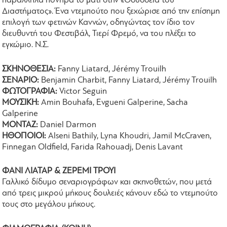
παράλληλα πονηρά το μάτι στην «Οδύσσεια του
Διαστήματος». Ένα ντεμπούτο που ξεχώρισε από την επίσημη
επιλογή των φετινών Καννών, οδηγώντας τον ίδιο τον
διευθυντή του Φεστιβάλ, Τιερί Φρεμό, να του πλέξει το
εγκώμιο. Ν.Σ.
ΣΚΗΝΟΘΕΣΙΑ:
Fanny Liatard, Jérémy Trouilh
ΣΕΝΑΡΙΟ:
Benjamin Charbit, Fanny Liatard, Jérémy Trouilh
ΦΩΤΟΓΡΑΦΙΑ:
Victor Seguin
ΜΟΥΣΙΚΗ:
Amin Bouhafa, Evgueni Galperine, Sacha
Galperine
ΜΟΝΤΑΖ:
Daniel Darmon
ΗΘΟΠΟΙΟΙ:
Alseni Bathily, Lyna Khoudri, Jamil McCraven,
Finnegan Oldfield, Farida Rahouadj, Denis Lavant
ΦΑΝΙ ΛΙΑΤΑΡ & ΖΕΡΕΜΙ ΤΡΟΥΙ
Γαλλικό δίδυμο σεναριογράφων και σκηνοθετών, που μετά
από τρεις μικρού μήκους δουλειές κάνουν εδώ το ντεμπούτο
τους στο μεγάλου μήκους.