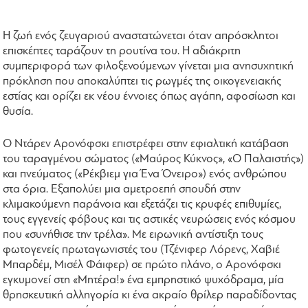
Η ζωή ενός ζευγαριού αναστατώνεται όταν απρόσκλητοι
επισκέπτες ταράζουν τη ρουτίνα του. Η αδιάκριτη
συμπεριφορά των φιλοξενούμενων γίνεται μια ανησυχητική
πρόκληση που αποκαλύπτει τις ρωγμές της οικογενειακής
εστίας και ορίζει εκ νέου έννοιες όπως αγάπη, αφοσίωση και
θυσία.
Ο Ντάρεν Αρονόφσκι επιστρέφει στην εφιαλτική κατάβαση
του ταραγμένου σώματος («Μαύρος Κύκνος», «Ο Παλαιστής»)
και πνεύματος («Ρέκβιεμ για Ένα Όνειρο») ενός ανθρώπου
στα όρια. Εξαπολύει μια αμετροεπή σπουδή στην
κλιμακούμενη παράνοια και εξετάζει τις κρυφές επιθυμίες,
τους εγγενείς φόβους και τις αστικές νευρώσεις ενός κόσμου
που «συνήθισε την τρέλα». Με ειρωνική αντίστιξη τους
φωτογενείς πρωταγωνιστές του (Τζένιφερ Λόρενς, Χαβιέ
Μπαρδέμ, Μισέλ Φάιφερ) σε πρώτο πλάνο, ο Αρονόφσκι
εγκυμονεί στη «Μητέρα!» ένα εμπρηστικό ψυχόδραμα, μία
θρησκευτική αλληγορία κι ένα ακραίο θρίλερ παραδίδοντας