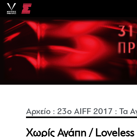
Αρχείο
:
23o AIFF 2017
:
Τα Α
Χωρίς Αγάπη / Loveless