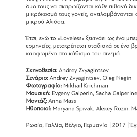
δυο τους να σκαρφίζονται κάθε πιθανή δικ
μικρόκοσμό τους γονείς, αντιλαμβάνονται ότ
μικρού Αλιόσα.
Έτσι, ενώ το «Loveless» ξεκινάει ως ένα μ
ερμηνείες, μετατρέπεται σταδιακά σε ένα 
καρφωμένο στο κάθισμα του σινεμά.
Σκηνοθεσία:
Andrey Zvyagintsev
Σενάριο:
Andrey Zvyagintsev, Oleg Negin
Φωτογραφία:
Mikhail Krichman
Μουσική:
Evgeny Galperin, Sacha Galperin
Μοντάζ:
Anna Mass
Ηθοποιοί:
Maryana Spivak, Alexey Rozin, Ma
Ρωσία, Γαλλία, Βέλγιο, Γερμανία | 2017 | 